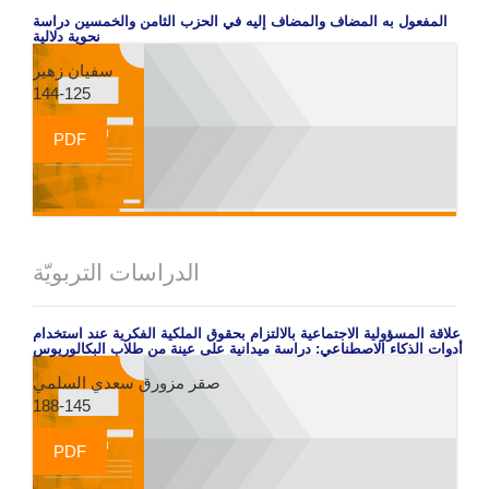
المفعول به المضاف والمضاف إليه في الحزب الثامن والخمسين دراسة
نحوية دلالية
سفيان زهير
144-125
PDF
الدراسات التربويّة
علاقة المسؤولية الاجتماعية بالالتزام بحقوق الملكية الفكرية عند استخدام
أدوات الذكاء الاصطناعي: دراسة ميدانية على عينة من طلاب البكالوريوس
صقر مزورق سعدي السلمي
188-145
PDF