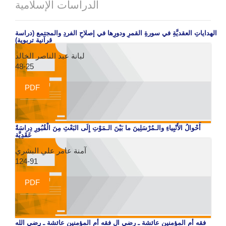
الدراسات الإسلامية
الهداياتِ العقديَّةِ في سورةِ القمرِ ودورِها في إصلاحِ الفردِ والمجتمع (دراسة
قرآنية تربوية)
لبانة عبد الناصر الخالد
48-25
PDF
أَحْوالُ الأَنْبِياءِ والـمُرْسَلِينَ ما بَيْنَ الـمَوْتِ إِلَى البَعْثِ مِنَ الْقُبُورِ دِراسَةٌ
عَقَدِيَّة
آمنة عامر علي البشري
124-91
PDF
فقه أم المؤمنين عائشة ـ رضي ال فقه أم المؤمنين عائشة ـ رضي الله