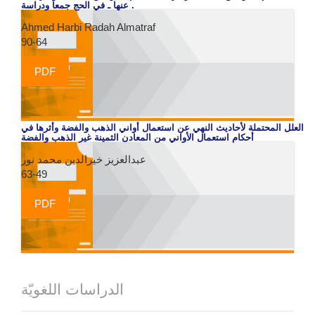
عنها ـ في الحج جمعاً ودراسة .
Ahmed Harbi Radah Almatraf
90-64
PDF
العلل المحتملة لأحاديث النهي عن استعمال أواني الذهب والفضة وأثرها في
أحكام استعمال الأواني من المعادن الثمينة غير الذهب والفضة
عبدالعزيز خيرالدين محمد نور
63-49
PDF
الدراسات اللغويّة