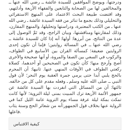
ودرجتها، ويوضح الموافقين للسيدة عائشة ــ رضي الله عنها ــ
والمخالفين لها من الصحابة والتابعين والفقهاء الأربعة وأدلتهم،
وقد اقتضت طبيعة البحث الاعتماد على المنهج الاستقرائي
والتحليلي وذلك بجمع ما تناثر من فقه السيدة عائشة ـ رضي الله
عنها ـ من الكتب المعتبرة، ودراستها وتحليلها، والمنهج المقارن،
وذلك لمقارنتها ومناقشتها، وبيان الراجح، وقد تَمَّ الوصول إلى
عدة من النتائج، من أبرزها: أولها: أنه إذا كان للسيدة عائشة ــ
رضي الله عنها ــ في المسالة روايتين؛ فإما أن تكون إحدى
الروايتين ضعيفة؛ كمسألة القران بين الأسابيع في الطواف،
والركوب في السعي بين الصفا والمروة، أو أنها صحيحة والأخرى
أصح وأرجح منها؛ كأن تكون في الصحيحين أو أحدهما، كصلاة
ركعتي الطواف في الأوقات المنهي عنها. ثانيها: أن المحرم
بالحج يلبي أبدا حتى يرمي جمرة العقبة يوم النحر؛ لأن قول
النبي ــ صلى الله عليه وسلم ـ وفعله مقدم على كل من خالفه.
ثالثها: أن من المسائل التي انفردت بها السيدة عائشة عن
جمهور الأئمة الأربعة ترك المبيت بمنى ليلة التروية؛ لأنها كانت
تمكث بمكة ليلة عرفة مساء يوم التروية عامة الليل كما في
الرواية عنها بخلاف قول الجمهور:أنه من شعائر الحج وسنة يثاب
فاعلها.
تفاصيل
كيفية الاقتباس