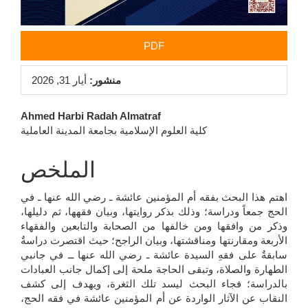
PDF
منشور:
أيار 31, 2026
محتوى
Ahmed Harbi Radah Almatraf
كلية العلوم الإسلامية بجامعة المدينة العاملية
المقالة
الرئيسي
الملخص
اهتم هذا البحث بفقه أم المؤمنين عائشة ـ رضي الله عنها ـ في
الحج جمعاً ودراسة؛ وذلك بذكر روايتها، وبيان فقهها، ثم دليلها،
وذكر من وافقها ومن خالفها من الصحابة والتابعين والفقهاء
الأربعة ومقارنتها ومناقشتها، وبيان الراجح؛ حيث اقتصرت دراسةٌ
سابقةٌ على فقهِ السيدة عائشة ـ رضي الله عنها ــ في جانبي
الطهارة والصلاة، وتبقى الحاجة ملحة إلى إكمال جانب العبادات
بالدراسة؛ فجاء البحث ليسد تلك الثغرة، ويهدف إلى كشف
النقاب عن الآثار الواردة عن أم المؤمنين عائشة في فقه الحج،