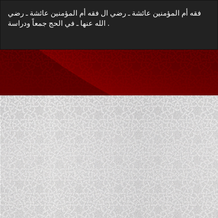
العودة
فقه أم المؤمنين عائشة ـ رضي ال فقه أم المؤمنين عائشة ـ رضي
إلى
الله عنها ـ في الحج جمعاً ودراسة .
تفاصيل
المؤلَّف
زيل
يل
غة
P