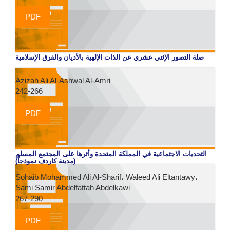
PDF
صلة التصور الإثني عشري عن الذات الإلهية بالأديان والفرق الإسلامية
Azizah Ali Al-Ashwal Al-Amri
242-266
PDF
التحديات الاجتماعية في المملكة المتحدة وأثرها على المجتمع المسلم
(مدينة كاردف نموذجاً)
Sohaib Mohammed Ali Al-Sharif، Waleed Ali Eltantawy،
Sami Samir Abdelfattah Abdelkawi
267-290
PDF