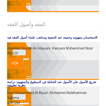
الفقه وأصول الفقه
الاستحسان مفهومه وحجيته عند الحنفية ومذاهب علماء أصول الفقه فيه
Abdullah Nayidh Al-Udayani، Hassani Mohammed Noor
99-129
PDF
تخريج الأصول على الأصول عند الحنابلة في المنطوق والمفهوم: دراسة
نظرية تطبيقية
Hani Mohammed Al-Biyari، Mohamed Abdelrahman
Salama
130-154