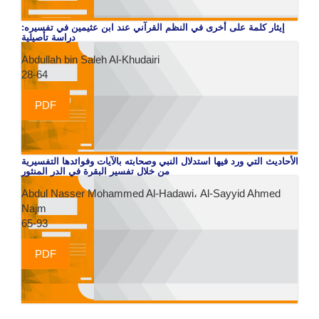
إيثار كلمة على أخرى في النظم القرآني عند ابن عثيمين في تفسيره:
دراسة تأصيلية
Abdullah bin Saleh Al-Khudairi
28-64
PDF
الأحاديث التي ورد فيها استدلال النبي وصحابته بالآيات وفوائدها التفسيرية
من خلال تفسير البقرة في الدر المنثور
Abdul Nasser Mohammed Al-Hadawi، Al-Sayyid Ahmed
Najm
65-93
PDF