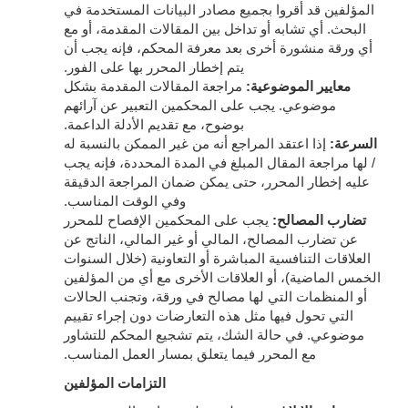
المؤلفين قد أقروا بجميع مصادر البيانات المستخدمة في
البحث. أي تشابه أو تداخل بين المقالات المقدمة، أو مع
أي ورقة منشورة أخرى بعد معرفة المحكم، فإنه يجب أن
يتم إخطار المحرر بها على الفور.
معايير الموضوعية:
مراجعة المقالات المقدمة بشكل
موضوعي. يجب على المحكمين التعبير عن آرائهم
بوضوح، مع تقديم الأدلة الداعمة.
السرعة:
إذا اعتقد المراجع أنه من غير الممكن بالنسبة له
/ لها مراجعة المقال المبلغ في المدة المحددة، فإنه يجب
عليه إخطار المحرر، حتى يمكن ضمان المراجعة الدقيقة
وفي الوقت المناسب.
تضارب المصالح:
يجب على المحكمين الإفصاح للمحرر
عن تضارب المصالح، المالي أو غير المالي، الناتج عن
العلاقات التنافسية المباشرة أو التعاونية (خلال السنوات
الخمس الماضية)، أو العلاقات الأخرى مع أي من المؤلفين
أو المنظمات التي لها مصالح في ورقة، وتجنب الحالات
التي تحول فيها مثل هذه التعارضات دون إجراء تقييم
موضوعي. في حالة الشك، يتم تشجيع المحكم للتشاور
مع المحرر فيما يتعلق بمسار العمل المناسب.
التزامات المؤلفين