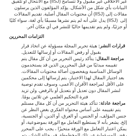
غير الأخلاقي غير مقبول ولا تتسامح (IISJ) مع الانتحال أو تلفيق
البيانات بأي شكل من الأشكال. يؤكد المؤلفون الذين يرسلون
مقالات إلى (IISJ) أن محتويات المقال أصلية. تقديم المقالات
إلى (IISJ) يدل على أنه لم يتم نشرها مسبقًا بأي لغة، سواء كليًا
أو جزئيًا، ولم يتم تقديمها حاليًا للنشر في أي مكان آخر.
التزامات المحررين
قرارات النشر:
هيئة تحرير المجلة مسؤولة عن اتخاذ قرار
بقبول أو رفض المقالات أو إرسالها للتعديل.
مراجعة المقال:
يتأكد رئيس التحرير من أن كل مقال يتم
تقييمه مبدئيًا من قبل المحررين الذين قد يستخدمون
الوسائل المناسبة ويفحصون أصالة محتويات المقالات.
بعد اجتياز المقال لهذا الاختبار، يتم إرسالها إلى محكمين
على الأقل لمراجعة الأقران الأعمى، وسوف تقدم توصية
لنشر المقال دون تعديل أو بتعديل أو بالرفض. ولن تزيد
فترة التحكيم العلمي عن ثلاثين يومًا.
مراجعة عادلة:
تتأكد هيئة التحرير من أن كل مقال مستلم
يتم تقييمه على أساس محتواه الفكري بغض النظر عن
جنس المؤلف، أو الجنس، أو العرق، أو الدين، أو الجنسية،
إلخ. يشعر بأنه لا يستطيع التعامل مع الورقة بموضوعية، أو
يمكن اعتبار التعامل مع الورقة متحيزًا ، يجب على المحرر
رفض المسؤولية عن تلك المخطوطة. في حالة الشك، يتم