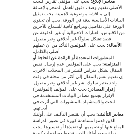
معايير الإبلاغ:
يجب على مؤلفي تقارير البحث
الأصلي تقديم وصف دقيق للعمل المنجز بالإضافة
إلى مناقشة موضوعية لأهميته. يجب تمثيل
البيانات الأساسية بدقة في الورقة. يجب أن تحتوي
الورقة على تفاصيل ومراجع كافية للسماح للآخرين
من الاقتباس. العبارات الاحتيالية أو غير الدقيقة عن
قصد تشكل سلوكًا غير أخلاقي وغير مقبول.
الأصالة:
يجب على المؤلفين التأكد من أن عملهم
أصلي بالكامل.
المنشورات المتعددة أو الزائدة عن الحاجة أو
المتزامنة:
يجب على المؤلفين عدم إرسال نفس
المقال بشكل متزامن للنشر في المجلات الأخرى.
إن تقديم نفس المقال إلى أكثر من مجلة في وقت
واحد يعتبر سلوك نشر غير أخلاقي وغير مقبول.
إقرار المصادر:
يجب على المؤلف (المؤلفين)
الإقرار بجميع مصادر البيانات المستخدمة في
البحث والاستشهاد بالمنشورات التي أثرت في
أبحاثهم.
معايير التأليف:
يجب أن يقتصر التأليف على أولئك
الذين قدموا مساهمة كبيرة في تصور الدراسة
المبلغ عنها أو تصميمها أو تنفيذها أو تفسيرها. يجب
إدراج جميع أولئك الذين قدموا مساهمات كبيرة