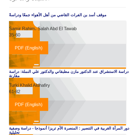
موقف أسد بن الفرات القاضي من أهل الأهواء جمعًا ودراسةً
Samir Rahim، Salah Abd El Tawab
35-60
PDF (English)
دراسة الاستشراق عند الدكتور مازن مطبقاني والدكتور علي النملة: دراسة
مقارنة
Turki Khalid Aldhafiry
61-82
PDF (English)
دور المرأة الغربية في التنصير : المنصرة الأم تريزا أنموذجا - دراسة وصفية
تحليلية