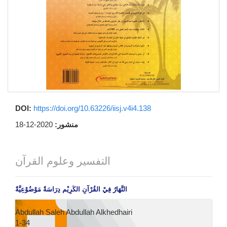
DOI:
https://doi.org/10.63226/iisj.v4i4.138
منشور:
2020-12-18
التفسير وعلوم القرآن
النَّهَارُ فِيْ القُرْآنِ الكَرِيْم دِرَاسَةٌ مَوْضُوْعِيَّةٌ
Abdullah Saleh Abdullah Alkhedhairi
1-34