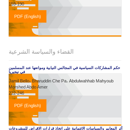
159-190
PDF (English)
القضاء والسياسة الشرعية
حكم المشاركات السياسية في المجالس النيابية وموانعها عند المسلمين
في نيجيريا
Jamil Bello، Bharuddin Che Pa، Abdulwahhab Mahyoub
Morshed Abdo Amer
222-246
PDF (English)
أثر المعايير والسياسات الائتمانية على اتخاذ قرارات الإقراض للمشروعات