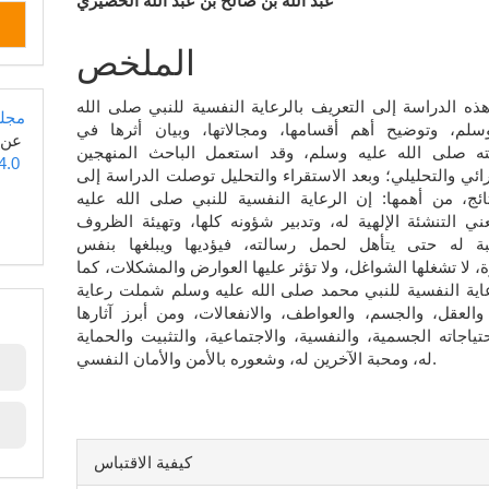
محتوى
عبد الله بن صالح بن عبد الله الخضيري
المقالة
الملخص
الرئيسي
ه الدراسة إلى التعريف بالرعاية النفسية للنبي صلى الله
مجلة
سلم، وتوضيح أهم أقسامها، ومجالاتها، وبيان أثرها في
عن
 صلى الله عليه وسلم، وقد استعمل الباحث المنهجين
4.0
ائي والتحليلي؛ وبعد الاستقراء والتحليل توصلت الدراسة إلى
ائج، من أهمها: إن الرعاية النفسية للنبي صلى الله عليه
ي التنشئة الإلهية له، وتدبير شؤونه كلها، وتهيئة الظروف
بة له حتى يتأهل لحمل رسالته، فيؤديها ويبلغها بنفس
 لا تشغلها الشواغل، ولا تؤثر عليها العوارض والمشكلات، كما
عاية النفسية للنبي محمد صلى الله عليه وسلم شملت رعاية
والعقل، والجسم، والعواطف، والانفعالات، ومن أبرز آثارها
حتياجاته الجسمية، والنفسية، والاجتماعية، والتثبيت والحماية
له، ومحبة الآخرين له، وشعوره بالأمن والأمان النفسي.
تفاصيل
كيفية الاقتباس