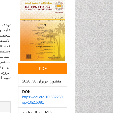
الشريط
الجانبي
للمقالة
تهدف هذ
عليه و
شخصيته
الاستقر
عدة نت
وسلمتعن
المناس
مستقرة،
أن الر
PDF
الروح، 
تلبية ا
منشور:
حزيران 30, 2026
DOI:
https://doi.org/10.63226/ii
sj.v10i2.5981
الكلمات المفتاحية: