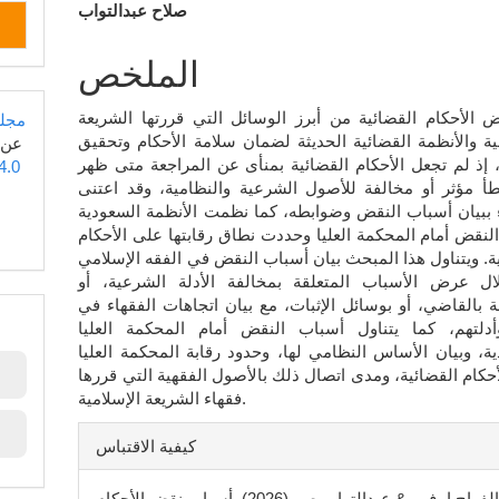
صلاح عبدالتواب
المقالة
الرئيسي
الملخص
ض الأحكام القضائية من أبرز الوسائل التي قررتها الشريعة
مجلة
ية والأنظمة القضائية الحديثة لضمان سلامة الأحكام وتحقيق
عن
، إذ لم تجعل الأحكام القضائية بمنأى عن المراجعة متى ظهر
4.0
طأ مؤثر أو مخالفة للأصول الشرعية والنظامية، وقد اعتنى
 ببيان أسباب النقض وضوابطه، كما نظمت الأنظمة السعودية
لنقض أمام المحكمة العليا وحددت نطاق رقابتها على الأحكام
ة. ويتناول هذا المبحث بيان أسباب النقض في الفقه الإسلامي
ل عرض الأسباب المتعلقة بمخالفة الأدلة الشرعية، أو
ة بالقاضي، أو بوسائل الإثبات، مع بيان اتجاهات الفقهاء في
دلتهم، كما يتناول أسباب النقض أمام المحكمة العليا
ة، وبيان الأساس النظامي لها، وحدود رقابة المحكمة العليا
حكام القضائية، ومدى اتصال ذلك بالأصول الفقهية التي قررها
فقهاء الشريعة الإسلامية.
تفاصيل
كيفية الاقتباس
المقالة
الفراج إ. ف., & عبدالتواب ص. (2026). أسباب نقض الأحكام