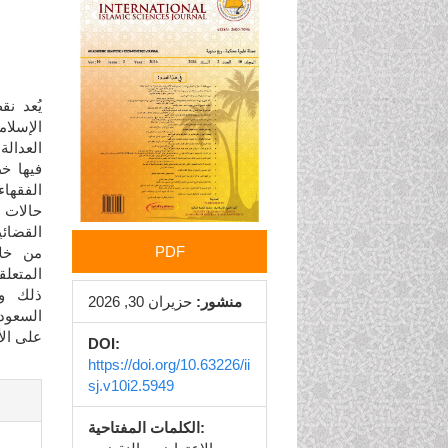
الجانبي
للمقالة
يُعد نق
الإسلام
العدالة
فيها خ
الفقهاء
حالات ا
القضائي
PDF
من خلا
المتعلق
ذلك وأ
منشور:
حزيران 30, 2026
السعودي
على الأ
DOI:
https://doi.org/10.63226/ii
sj.v10i2.5949
الكلمات المفتاحية: