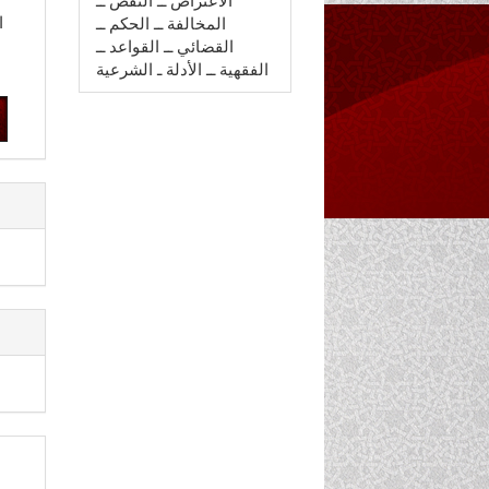
الاعتراض ــ النقض ــ
ا
المخالفة ــ الحكم ــ
القضائي ــ القواعد ــ
الفقهية ــ الأدلة ـ الشرعية