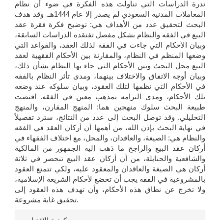
ندرة الدراسات التي تناولت هذه الفكرة في ضوء أن نظام
المعاملات المدنية السعودي لم يصدر إلا عام 1444هـ. وقد هدف
البحث لتحقيق عدد من الأهداف هي: توضيح فكرة فقرة عقد
البيع في الفقه والنظام بشكل مفصل تفتقده الدراسات السابقة،
وبيان الأحكام التي جاءت في الفقه لذلك العقد، والقواعد التي
وضعها المنظم في النظام، والمقارنة بين الأحكام الفقهية لعقد
البيع محل البحث وبين الأحكام التي جاء بها النظام بشأن ذلك،
وبيان أوجه الاتفاق والاختلاف بينهما، ومدى تأثر النظام بالفقه
في الأحكام التي نظمها لتلك العقود، وبيان سلوكه عند وضعه
تلك الأحكام، ومدى التزامه بمذهب معين في الفقه. اقتضت
طبيعة البحث سلوك منهجين هما: المنهج المقارن، والمنهج
التحليلي. وقد توصل البحث إلى عدد من النتائج، سترد تفصيلاً
في نهاية البحث بإذن الله، من أهمها أن أركان العقد في الفقه
والنظام هي: الصيغة، والعاقدان، والمحل، مع اختلاف الفقهاء في
أركان عقد البيع والراجح ما ذهب إليه الجمهور من المالكية
والشافعية والحنابلة، من أن أركان عقد البيع تنحصر في ثلاثة
أركان هي الصيغة والعاقدان والمعقود عليه، ولكي تتمتع العقود
بالمشروعية في الفقه يجب أن تخضع لأحكام الشريعة الإسلامية،
ولا تخرج عن نطاق هذه الأحكام، وأن تهدف هذه العقود إلى
تحقيق غاية مشروعة.
تفاصيل