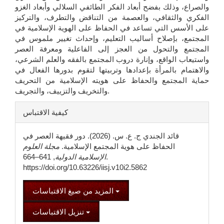
والصراع، وذلك بفضح أبعاد الفكر الطائفي السلالي وأبعاد الغزو
الفكري والثقافي، والعصمة من التناقض والتطرف، والتركيز
على الأسس التي تساعد في الحفاظ على الهوية الإسلامية في
المجتمع، بإصلاح أساليب التعليم، وإحداث تغيير ملموس في
المجتمع والتحول من العجز إلى الفاعلية ومعرفة العصر
واستيعاب الواقع، وإنارة دروب المجتمع بالفقه والعلم الشرعي،
والاهتمام بالمرأة بإعدادها وتربيتها لتقوم بدورها الفعال في
حماية المجتمع والحفاظ على هويته الإسلامية من التحريف
والتخريف والتزييف، والتجريف.
تفاصيل
كيفية الاقتباس
المقالة
قائد الجندي ج. ع. س. (2026). دور فقيهة العصر في
الحفاظ على هوية المجتمع الإسلامية.
مجلة العلوم
الإسلامية الدولية
, 641–664.
https://doi.org/10.63226/iisj.v10i2.5862
المزيد من صيغ الاقتباسات
تنزيل الاقتباسات