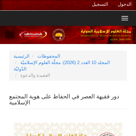
التنقل
الدخول
التسجيل
الرئيسي
المحتوى
Toggl
الرئيسي
navig
الشريط
الجانبي
المحفوظات
الرئيسية
المجلد 10 العدد 2 (2026): مجلّة العلوم الإسلاميّة
الدّوليّة
العقيدة والدعوة
دور فقيهة العصر في الحفاظ على هوية المجتمع
الإسلامية
الشريط