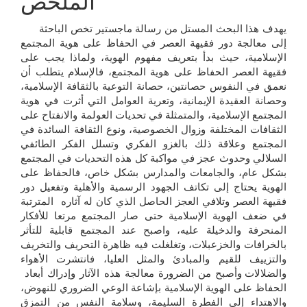
الملخص
الرئيسي
يهدف هذا البحث المستل من رسالة ماجستير تخص الباحثة
إلى معالجة دور فقيهة العصر في الحفاظ على هوية المجتمع
الإسلامية، حيث بدأ بتعريف مفهوم الهوية، ولماذا يجب على
فقيهة العصر الحفاظ على هوية المجتمع، فالإسلام يتطلب أن
نعمق في النفوس حصانتين، حصانة التوعية بالثقافة الإسلامية،
وحصانة العقيدة الإيمانية، وتعرية العوامل التي أثرت في هوية
المجتمع الإسلامية، والمتمثلة في تحديات العولمة والانفتاح على
الثقافات المختلفة وزوال الخصوصية، ونوع الثقافة السائدة في
المجتمع وعلاقة ذلك بالغزو الفكري وتسلل الفكر الطائفي
السلالي وحدوث عجز في مواكبة كل هذه التحديات في المجتمع
بشكل عام، والجامعات والمدارس بشكل خاص، فالحفاظ على
الهوية يحتاج إلى تكاتف الجهود الرسمية والأهلية وتفعيل دور
فقيهة العصر وتلافي العجز الحاصل الذي كان له آثاره المترتبة
في ضعف الهوية الإسلامية حتى صار المجتمع مرتعا للأفكار
المنحرفة والدخيلة عليه، واصبح عند المجتمع قابلية للتأثر
بالخرافات والخزعبلات، وتغلغلت فيه ظاهرة التحريف والتخريف
والتزييف للقيم والمبادئ والمثل العليا، فانتشرت الأهواء
والضلالات وأصبح من الضرورة معالجة هذه الآثار وإدراك أبعاد
الحفاظ على الهوية الإسلامية بإشاعة الوعي الضروري للنهوض،
والاهتداء إلى الفطرة السليمة، وسلامة النفس من التمزق