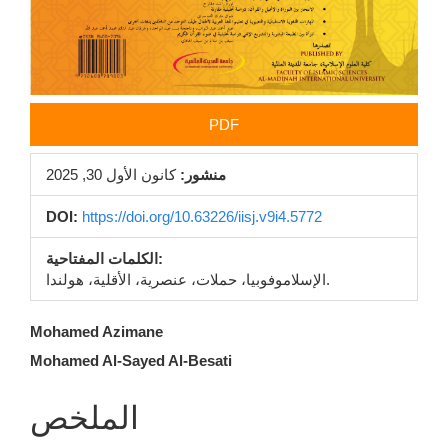
PDF
منشور:
كانون الأول 30, 2025
DOI:
https://doi.org/10.63226/iisj.v9i4.5772
الكلمات المفتاحية:
الإسلاموفوبيا، حملات، عنصرية، الأقلية، هولندا.
محتوى
Mohamed Azimane
Mohamed Al-Sayed Al-Besati
المقالة
الرئيسي
الملخص