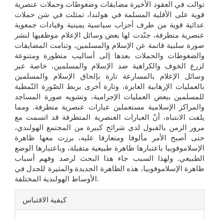
توالت في العقود الأخيرة مضايقات وضغوطات وحملات عنصرية
قوية على الأقلية المسلمة في هولندا، تمثلت في شن حملات
عدائية قوية من طرف أحزاب سياسية يمينية وقيادات جمعوية
عنصرية متطرفة، جنّدت لها بعض وسائل الإعلام موظفيها لنشر
صورة سلبية قاتمة عن الإسلام والمسلمين، وتنامت المضايقات
والضغوطات والحملات بعدها إلى أساليب متطورة ومتنوعة
لزرع الخوف والكراهية ضد الإسلام والمسلمين، خاصة عبر
وسائل الإعلام بالمسارعة تارة بإلحاق الإسلام والمسلمين
بالعمليات الإرهابية العابرة، وتارة أخرى بربط الصّورة النّمطية
للمسلمين ببعض العمليات الإجرامية، وتشويه صورة المساجد
والمراكز الإسلامية مستعملين عبارات عنصرية متطرفة. ومما
يلفت الانتباه، أنّ العبارات العنصرية المتطرفة قد اتسمت مع
مرور الزمن بالقبول لدى شرائح كبيرة من المجتمع الهولندي،
حتى أصبح الأمر مألوفا ومتعارفا عليه، برزت معها ظاهرة
الإسلاموفوبيا باعتبارها ظاهرة طبيعية متقبلة، وباعتبارها الوضع
الطبيعي. ولهذا السبب جاء هذا البحث لرصد وفهم أسباب
ظاهرة الإسلاموفوبيا، هذه الظاهرة الجديدة والمثيرة للجدل في
الأوساط الهولندية المختلفة.
تفاصيل
كيفية الاقتباس
المقالة