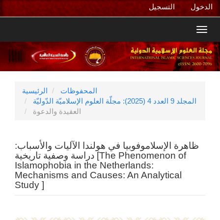
التنقل
الدخول
التسجيل
الرئيسي
المحتوى
Toggl
الرئيسي
navig
الشريط
الجانبي
المحفوظات
الرئيسية
المجلد 9 العدد 4 (2025): مجلّة العلوم الإسلاميّة الدّوليّة
العقيدة والدعوة
ظاهرة الإسلاموفوبيا في هولندا الآليات والأسباب:
دراسة وصفية تاريخية [The Phenomenon of
Islamophobia in the Netherlands:
Mechanisms and Causes: An Analytical
Study ]