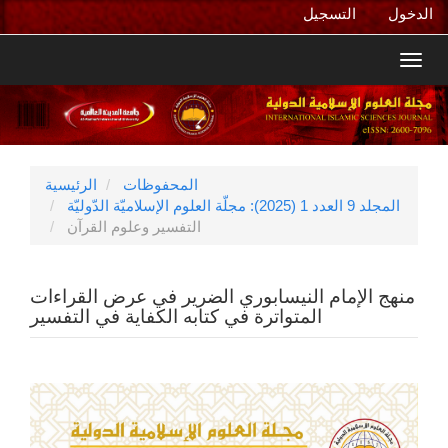
التنقل
الدخول
التسجيل
الرئيسي
المحتوى
Toggl
الرئيسي
navig
الشريط
الجانبي
المحفوظات
الرئيسية
المجلد 9 العدد 1 (2025): مجلّة العلوم الإسلاميّة الدّوليّة
التفسير وعلوم القرآن
منهج الإمام النيسابوري الضرير في عرض القراءات
المتواترة في كتابه الكفاية في التفسير
الشريط
الجانبي