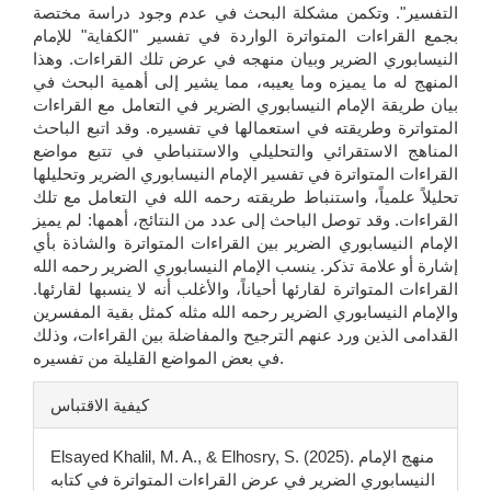
التفسير". وتكمن مشكلة البحث في عدم وجود دراسة مختصة
بجمع القراءات المتواترة الواردة في تفسير "الكفاية" للإمام
النيسابوري الضرير وبيان منهجه في عرض تلك القراءات. وهذا
المنهج له ما يميزه وما يعيبه، مما يشير إلى أهمية البحث في
بيان طريقة الإمام النيسابوري الضرير في التعامل مع القراءات
المتواترة وطريقته في استعمالها في تفسيره. وقد اتبع الباحث
المناهج الاستقرائي والتحليلي والاستنباطي في تتبع مواضع
القراءات المتواترة في تفسير الإمام النيسابوري الضرير وتحليلها
تحليلاً علمياً، واستنباط طريقته رحمه الله في التعامل مع تلك
القراءات. وقد توصل الباحث إلى عدد من النتائج، أهمها: لم يميز
الإمام النيسابوري الضرير بين القراءات المتواترة والشاذة بأي
إشارة أو علامة تذكر. ينسب الإمام النيسابوري الضرير رحمه الله
القراءات المتواترة لقارئها أحياناً، والأغلب أنه لا ينسبها لقارئها.
والإمام النيسابوري الضرير رحمه الله مثله كمثل بقية المفسرين
القدامى الذين ورد عنهم الترجيح والمفاضلة بين القراءات، وذلك
في بعض المواضع القليلة من تفسيره.
تفاصيل
كيفية الاقتباس
المقالة
Elsayed Khalil, M. A., & Elhosry, S. (2025). منهج الإمام
النيسابوري الضرير في عرض القراءات المتواترة في كتابه