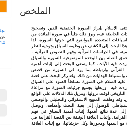
المقالة
الملخص
الرئيسي
تنى الإسلام بإبراز الصورة الحقيقية للدين وتصحيح
مجلة
ات الخاطئة فيه، وبرز ذلك جلياً في سورة المائدة من
عن
لسياقات المتعددة للمواضيع التي حوتها السورة، لذا
4.0
ذا البحث إلى الكشف عن وظيفة السياق وتوجيه النظر
ميته في الدراسات القرآنية وفهم النصوص القرآنية ،
عمق الصلة بين الوحدة الموضوعية للسورة والسياق
ردت فيه الآيات، كما يسعى البحث إلى إثبات أهمية
 القرآني وارتباطه بما يرد في السورة من قصص
واستنباط الهدايات من ذلك،
وقد ركز البحث على قصة
ليه السلام في السورة مسلطاً الضوء على السياق
ردت فيه وربطها بجميع جزئيات السورة مع
مراعاة
التاريخي لوقت نزولها، وتنزيل تلك الدلالات على الواقع
.
وقد وظفت المنهج الاستقرائي والتحليلي والوصفي
ستنباطي للوصول إلى بغية البحث وأهدافه، وتوصل
إلى عدة نتائج أهمها: إثبات أهمية السياق في فهم
لقرآنية، وإثبات العلاقة الوثيقة بين القصة القرآنية في
 مع اسمها ومحورها وكل جزيئياتها، مع إثبات
العلاقة