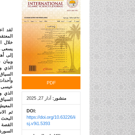
الجانبي
للمقالة
لقد اع
المعتقد
خلال ا
يسعى ه
إلى أه
وبيان 
الذي و
السياق
وأحداث 
PDF
عيسى ع
الذي و
منشور:
آذار 27, 2025
السياق 
المعيش
DOI:
ثم الا
https://doi.org/10.63226/ii
البحث 
sj.v9i1.5393
القصة ا
السورة