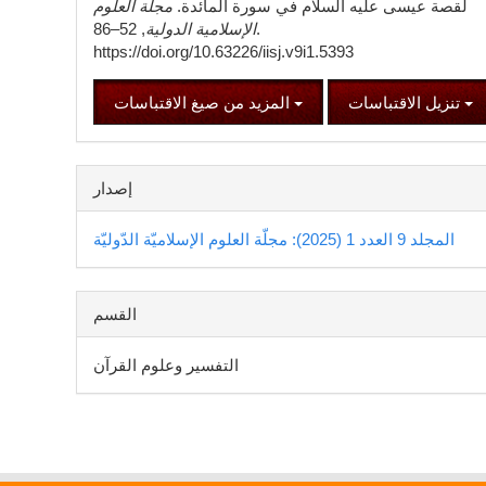
لقصة عيسى عليه السلام في سورة المائدة.
مجلة العلوم
الإسلامية الدولية
, 52–86.
https://doi.org/10.63226/iisj.v9i1.5393
تنزيل الاقتباسات
المزيد من صيغ الاقتباسات
إصدار
المجلد 9 العدد 1 (2025): مجلّة العلوم الإسلاميّة الدّوليّة
القسم
التفسير وعلوم القرآن