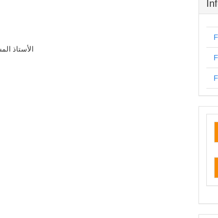
In
F
الأستاذ الم
F
F
cu