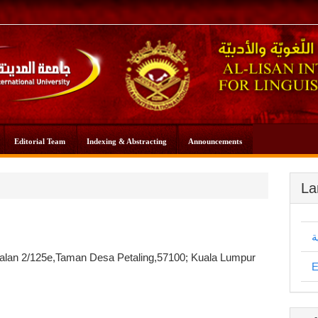
Editorial Team
Indexing & Abstracting
Announcements
La
ة
Jalan 2/125e,Taman Desa Petaling,57100; Kuala Lumpur
E