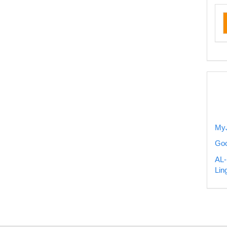
ru
my
MyJ
Goo
AL-
Lin