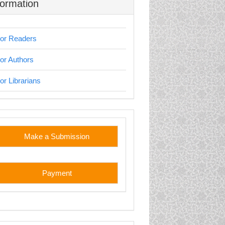
formation
or Readers
or Authors
or Librarians
stom
Make a Submission
Payment