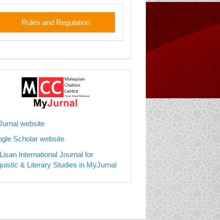
les
Rules and Regulation
jurnal
urnal website
gle Scholar website
Lisan International Journal for
guistic & Literary Studies in MyJurnal