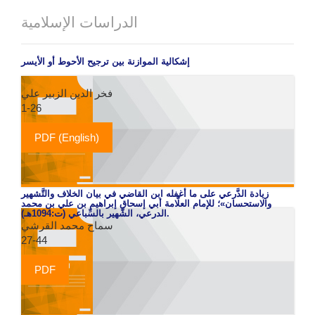
الدراسات الإسلامية
إشكالية الموازنة بين ترجيح الأحوط أو الأيسر
فخر الدين الزبير علي
1-26
PDF (English)
زيادة الدَّرعي على ما أغفله ابن القاضي في بيان الخلاف والتَّشهير
والاستحسان»؛ للإمام العلَّامة أبي إسحاق إبراهيم بن علي بن محمد
الدرعي، الشَّهير بالسِّباعي (ت:1094هـ).
سماح محمد القرشي
27-44
PDF