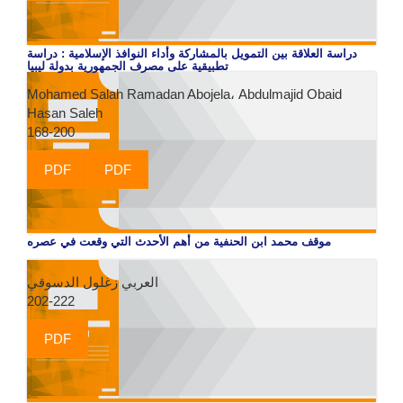
دراسة العلاقة بين التمويل بالمشاركة وأداء النوافذ الإسلامية : دراسة
تطبيقية على مصرف الجمهورية بدولة ليبيا
Mohamed Salah Ramadan Abojela، Abdulmajid Obaid
Hasan Saleh
168-200
PDF
PDF
موقف محمد ابن الحنفية من أهم الأحدث التي وقعت في عصره
العربي زغلول الدسوقي
202-222
PDF