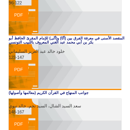
96-122
PDF
المقصد الأسنى في معرفة الفرق بين (أنّا) و(أنّى) للإمام المقرئ الحافظ أبو
بكر بن أبي محمد عبد الغني المعروف باللبيب التونسي
خلود خالد عبد العزيز السليماني
123-147
PDF
جوانب المنهاج في القرآن الكريم (معالمها وأصولها)
سعد السيد الشال، السيد نجم، خالد نبوي
148-167
PDF