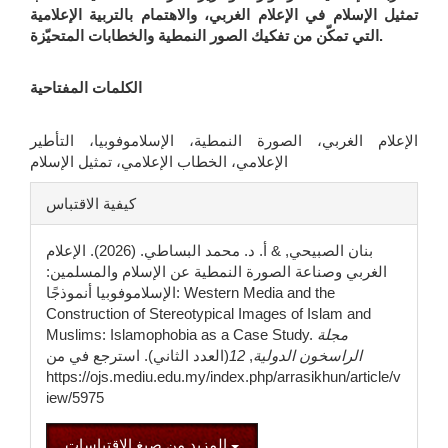
تمثيل الإسلام في الإعلام الغربي، والاهتمام بالتربية الإعلامية
.
التي تمكّن من تفكيك الصور النمطية والخطابات المتحيّزة
الكلمات المفتاحية
الإعلام الغربي، الصورة النمطية، الإسلاموفوبيا، التأطير
الإعلامي، الخطاب الإعلامي، تمثيل الإسلام
تفاصيل
كيفية الاقتباس
المقالة
بنان الصبيحي, & أ. د. محمد البساطي. (2026). الإعلام
الغربي وصناعة الصورة النمطية عن الإسلام والمسلمين:
الإسلاموفوبيا أنموذجًا: Western Media and the
Construction of Stereotypical Images of Islam and
مجلة
Muslims: Islamophobia as a Case Study.
الراسخون الدولية
,
12
(العدد الثاني). استرجع في من
https://ojs.mediu.edu.my/index.php/arrasikhun/article/v
iew/5975
المزيد من صيغ الاقتباسات