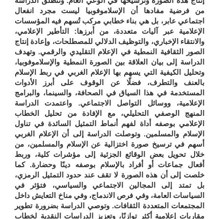
إنتاج هذه الصورة وترسيخها في الوعي العام. وتنطلق الدراسة
من فرضية مفادها أن الإسلاموفوبيا ليست مجرد انفعال
اجتماعي عابر، بل هي بناء خطابي مركب تُسهم فيه المؤسسات
الإعلامية عبر آليات متعددة، من أبرزها: التأطير الإعلامي،
والانتقاء الإخباري، والتوظيف الدلالي للمصطلحات، وإعادة إنتاج
الصور الثقافية النمطية في الإعلام التقليدي والرقمي. وتهدف
الدراسة إلى بيان العلاقة بين الصورة النمطية والإسلاموفوبيا،
وتحليل الكيفية التي يسهم بها الإعلام الغربي في ربط الإسلام
بالعنف والتطرف، فضلًا عن الوقوف على أبرز الأدوات
المستخدمة في هذا السياق في الصحافة، والسينما، والبرامج
الإعلامية، ووسائل التواصل الاجتماعي. واعتمدت الدراسة
المنهج الوصفي التحليلي، مع الإفادة من تحليل الخطاب
الإعلامي بوصفه أداة لفهم أنماط التمثيل السائدة في تناول
الإسلام والمسلمين. وتوصلت الدراسة إلى أن الإعلام الغربي
أسهم في ترسيخ صورة اختزالية عن الإسلام والمسلمين، من
خلال تحويل بعض الوقائع الجزئية إلى مؤشرات كلية، وربط
أفعال جماعات أو أفراد بالإسلام بوصفه دينًا وحضارة. كما
خلصت إلى أن هذه الصورة لا تقف عند حدود التمثيل الرمزي،
بل تمتد إلى المجالين الاجتماعي والسياسي، فتؤثر في
السياسات العامة، وفي فرص الاندماج، وفي مناخ التعايش داخل
المجتمعات المتعددة الثقافات. وتوصي الدراسة بضرورة تطوير
مقاربات إعلامية أكثر توازنًا، وتعزيز الدراسات النقدية لخطاب