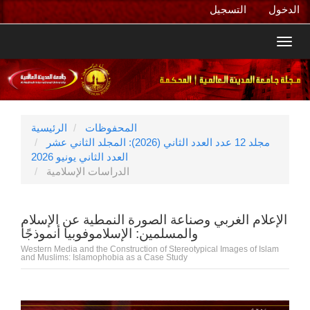
التنقل
الدخول
التسجيل
الرئيسي
المحتوى
Toggl
الرئيسي
navig
الشريط
الجانبي
المحفوظات
الرئيسية
مجلد 12 عدد العدد الثاني (2026): المجلد الثاني عشر
العدد الثاني يونيو 2026
الدراسات الإسلامية
الإعلام الغربي وصناعة الصورة النمطية عن الإسلام
والمسلمين: الإسلاموفوبيا أنموذجًا
Western Media and the Construction of Stereotypical Images of Islam
and Muslims: Islamophobia as a Case Study