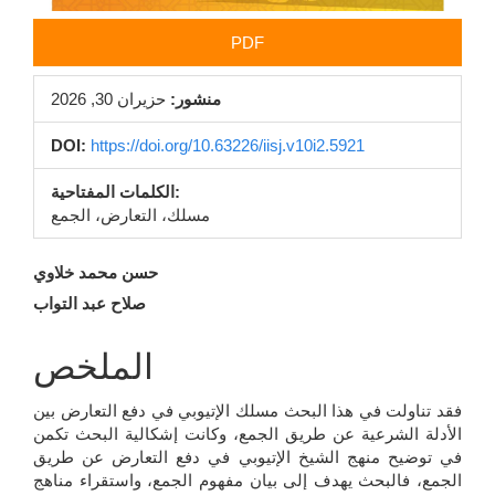
PDF
منشور:
حزيران 30, 2026
DOI:
https://doi.org/10.63226/iisj.v10i2.5921
الكلمات المفتاحية:
مسلك، التعارض، الجمع
محتوى
حسن محمد خلاوي
صلاح عبد التواب
المقالة
الرئيسي
الملخص
فقد تناولت في هذا البحث مسلك الإتيوبي في دفع التعارض بين
الأدلة الشرعية عن طريق الجمع، وكانت إشكالية البحث تكمن
في توضيح منهج الشيخ الإتيوبي في دفع التعارض عن طريق
الجمع، فالبحث يهدف إلى بيان مفهوم الجمع، واستقراء مناهج