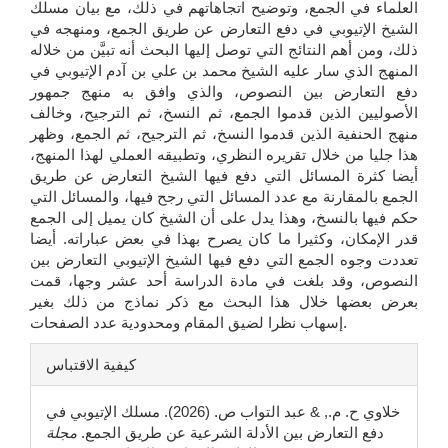
العلماء في الجمع، وتوضيح اتجاهاتهم في ذلك، مع بيان مسلك
الشيخ الإتيوبي في دفع التعارض عن طريق الجمع، ومنهجه في
ذلك، ومن أهم النتائج التي توصل إليها البحث أنه تبيَّن من خلاله
المنهج الذي سار عليه الشيخ محمد بن علي بن آدم الإتيوبي في
دفع التعارض بين النصوص، والذي وافق به منهج جمهور
الأصوليين الذين قدموا الجمع، ثم النسخ، ثم الترجيح، وخالف
منهج الحنفية الذين قدموا النسخ، ثم الترجيح، ثم الجمع، وظهر
هذا جليا من خلال تقريره النظري، وتطبيقه العملي لهذا المنهج،
أيضا كثرة المسائل التي دفع فيها الشيخ التعارض عن طريق
الجمع بالمقارنة مع عدد المسائل التي رجح فيها، والمسائل التي
حكم فيها بالنسخ، وهذا يدل على أن الشيخ كان يميل إلى الجمع
قدر الإمكان، وكثيرا ما كان يصرح بهذا في بعض عباراته. أيضا
تعددت وجوه الجمع التي دفع فيها الشيخ الإتيوبي التعارض بين
النصوص، وقد بلغت في مادة الدراسة أحد عشر وجها، قمت
بعرض بعضها خلال هذا البحث مع ذكر نماذج من ذلك بغير
إسهاب نظرا لضيق المقام ومحدودية عدد الصفحات.
تفاصيل
كيفية الاقتباس
المقالة
خلاوي ح. م., & عبد التواب ص. (2026). مسلك الإتيوبي في
دفع التعارض بين الأدلة الشرعية عن طريق الجمع.
مجلة