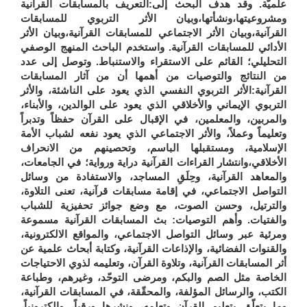
علميّة. وقد هدف البحث إلى:التعريف بالمسابقات القرآنية
ومشروعيتها،ونشأتها،وبيان الأثر التربوي للمسابقات
القرآنية،وبيان الأثر الاجتماعي للمسابقات القرآنية،وبيان الأثر
الأدائي للمسابقات القرآنية. واستخدم الباحث المنهج الوصفي
التحليلي؛ القائم على الاستقراء والاستنباط. وتوصل إلى عدد
من النتائج والتوصيات من أهمها أن من آثار المسابقات
القرآنية:الأثر التربوي النفسي الذي يعود على الناشئة، والأثر
التربوي الإيماني والأخلاقي الذي يعود على الوالدين، والأبناء،
والمربين، والمعلمين، في الإقبال على القرآن حفظاً وتدبراً
وتعليماً وعملاً، والأثر الاجتماعي الذي يعود نفعه لشباب الأمة
الإسلامية، ومستقبلها الباسم، وتحصينهم من الانحراف
الأخلاقي،و
انتشار القراءات القرآنية دراية ورواية؛ في الجامعات،
والمعاهد القرآنية، وحِلَقِ المساجد، والاستفادة من وسائل
التواصل الاجتماعي، في إقامة مسابقات قرآنية، تعنى التلاوة،
والترتيل، وحسن الصوت، مع وضع جوائز تحفيزية للشباب
والفتيات. وأهم التوصيات:
بث المسابقات القرآنية مسموعة
ومرئية عبر وسائل التواصل الاجتماعي، والمواقع الالكترونية،
والقنوات الفضائية، والإذاعات القرآنية،
وكتابة أبحاث علمية عن
أثر المسابقات القرآنية، وتلاوة القرآن، وتعليمه لذوي الاحتياجات
الخاصة مثل الصم والبكم، ومرضى التوحّد، وغيرهم، وطباعة
الكتب، والرسائل المؤلفة، والمحقّقة، في المسابقات القرآنية،
وما يتعلّق بتعليم القرآن وتعلمه، ونشرها ورقياً، وإلكترونياً،