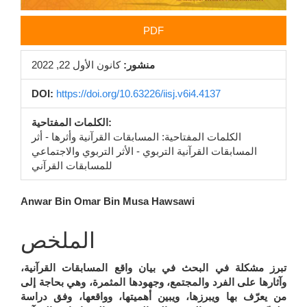
PDF
منشور:
كانون الأول 22, 2022
DOI:
https://doi.org/10.63226/iisj.v6i4.4137
الكلمات المفتاحية:
الكلمات المفتاحية: المسابقات القرآنية وأثرها - أثر
المسابقات القرآنية التربوي - الأثر التربوي والاجتماعي
للمسابقات القرآني
محتوى
Anwar Bin Omar Bin Musa Hawsawi
المقالة
الملخص
الرئيسي
تبرز مشكلة في البحث في بيان واقع المسابقات القرآنية،
وآثارها على الفرد والمجتمع، وجهودها المثمرة، وهي بحاجة إلى
من يعرّف بها ويبرزها، ويبين أهميتها، وواقعها، وفق دراسة