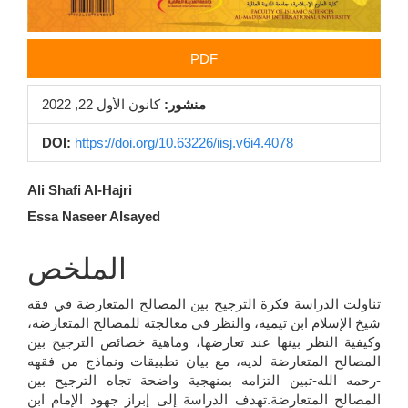
PDF
منشور:
كانون الأول 22, 2022
DOI:
https://doi.org/10.63226/iisj.v6i4.4078
محتوى
Ali Shafi Al-Hajri
Essa Naseer Alsayed
المقالة
الرئيسي
الملخص
تناولت الدراسة فكرة الترجيح بين المصالح المتعارضة في فقه
شيخ الإسلام ابن تيمية، والنظر في معالجته للمصالح المتعارضة،
وكيفية النظر بينها عند تعارضها، وماهية خصائص الترجيح بين
المصالح المتعارضة لديه، مع بيان تطبيقات ونماذج من فقهه
-رحمه الله-تبين التزامه بمنهجية واضحة تجاه الترجيح بين
المصالح المتعارضة.تهدف الدراسة إلى إبراز جهود الإمام ابن