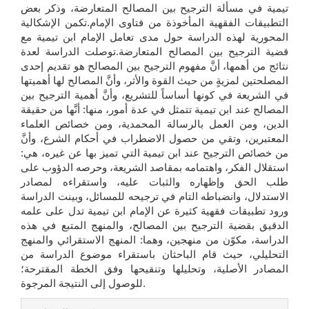
تيمية في مسألة الترجيح بين المصالح المتعارضة، وذكر بعض
التطبيقات الفقهية المأخوذة من فتاوى الإمام.تكمن الإشكالية
المحورية لهذه الدراسة حول مدى تعامل الإمام ابن تيمية مع
قضية الترجيح بين المصالح المتعارضة.توصلت الدراسة لعدة
نتائج من أهمها، أنَّ مفهوم الترجيح بين المصالح هو تقديم إحدى
المصلحتين لمزيةٍ من حيث القوة والأثر، وأنَّ المصالح لها أهميتها
في الشريعة في كونها أساساً للتشريع، وأنَّ أهمية الترجيح بين
المصالح عند ابن تيمية تتمثل في عدة أمور، منها: أنَّها من حقيقة
الدين، ومن العمل بالرسالة المحمدية، ومن خصائص العلماء
المعتبرين، وتقي من حصول الاضطراب في أحكام الشرع، وأنَّ
من خصائص الترجيح عند ابن تيمية التي تميز بها عن غيره، هي:
استقلال الفكر، واهتمامه بمقاصد الشريعة، وحرصه الدؤوب على
طلب الحق وإظهاره والثبات عليه، واستقراءه لمصادر
الاستدلال، وانضباطه التام في ترجيحه للمسائل، وبينت الدراسة
ورود تطبيقات فقهية كثيرة عن الإمام ابن تيمية تدل على علمه
الدقيق بقضية الترجيح بين المصالح، والمنهج المتبع في هذه
الدراسة، مكوّن من منهجين، وهما: المنهج الاستقرائي والمنهج
التحليلي، حيث قام الباحثان باستقراء موضوع الدراسة من
المصادر الأصلية، وتحليلها وتنقيحها وفق الخطة المقترحة؛
للوصول إلى النتيجة المرجوة.
تفاصيل