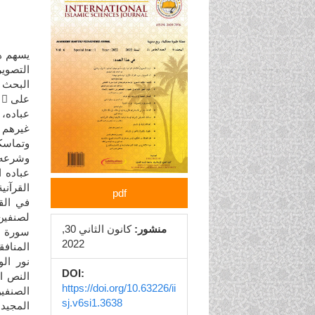
الجانبي
للمقالة
يسهم هذ
التصوير
البحث 
عباده،
غيرهم 
وتماسك
عباده ا
القرآني
pdf
في الق
منشور:
كانون الثاني 30,
سورة ال
2022
المنافق
نور ال
DOI:
النص ال
https://doi.org/10.63226/ii
الصنفين
sj.v6si1.3638
المجيد