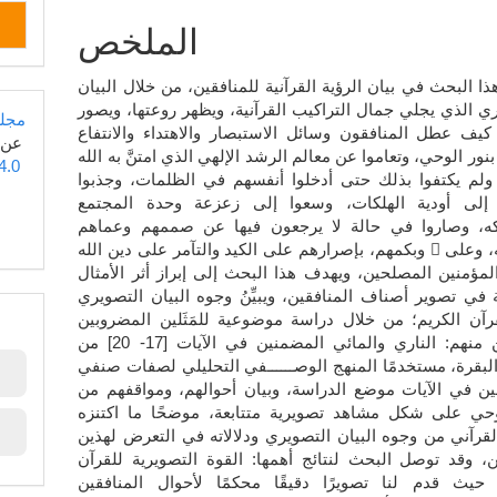
المقالة
الملخص
الرئيسي
ا البحث في بيان الرؤية القرآنية للمنافقين، من خلال البيان
ي الذي يجلي جمال التراكيب القرآنية، ويظهر روعتها، ويصور
مجلة
كيف عطل المنافقون وسائل الاستبصار والاهتداء والانتفاع
عن
بنور الوحي، وتعاموا عن معالم الرشد الإلهي الذي امتنَّ به الله  على
4.0
 ولم يكتفوا بذلك حتى أدخلوا أنفسهم في الظلمات، وجذبوا
إلى أودية الهلكات، وسعوا إلى زعزعة وحدة المجتمع
ه، وصاروا في حالة لا يرجعون فيها عن صممهم وعماهم
وبكمهم، بإصرارهم على الكيد والتآمر على دين الله  وشرعه، وعلى
لمؤمنين المصلحين، ويهدف هذا البحث إلى إبراز أثر الأمثال
ة في تصوير أصناف المنافقين، ويبيِّنُ وجوه البيان التصويري
رآن الكريم؛ من خلال دراسة موضوعية للمَثَلين المضروبين
لصنفين منهم: الناري والمائي المضمنين في الآيات [17- 20] من
بقرة، مستخدمًا المنهج الوصــــــفي التحليلي لصفات صنفي
ين في الآيات موضع الدراسة، وبيان أحوالهم، ومواقفهم من
وحي على شكل مشاهد تصويرية متتابعة، موضحًا ما اكتنزه
قرآني من وجوه البيان التصويري ودلالاته في التعرض لهذين
، وقد توصل البحث لنتائج أهمها: القوة التصويرية للقرآن
 حيث قدم لنا تصويرًا دقيقًا محكمًا لأحوال المنافقين