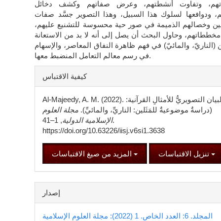
اتهم، وتفاوت أنشطتهم، وعرض صفاتهم وكشف دخائل
، ودوافعها لسلوك هذا السبيل، وهذا التصوير جسَّد صفات
قين وخصالهم الذميمة في صور حية محسوسة للتشنيع عليهم،
مخططاتهم، وحاول البحث أن يصل إلى أنه لا بد من الاستعانة
ن (الناريّ، والمائيّ) في فهم ظاهرة النفاق المعاصر، والإسهام
في رسم معالم التعامل المنضبط معها.
تفاصيل
كيفية الاقتباس
المقالة
Al-Majeedy, A. M. (2022). البيان التصويريُّ للأمثالِ القرآنية:
(دراسةٌ موضوعيةٌ للمَثَلين: الناريِّ، والمائيِّ).
مجلة العلوم
الإسلامية الدولية
, 1–41.
https://doi.org/10.63226/iisj.v6si1.3638
تنزيل الاقتباسات
المزيد من صيغ الاقتباسات
إصدار
المجلد. 6: العدد الخاص. 1 (2022): مجلة العلوم الإسلامية