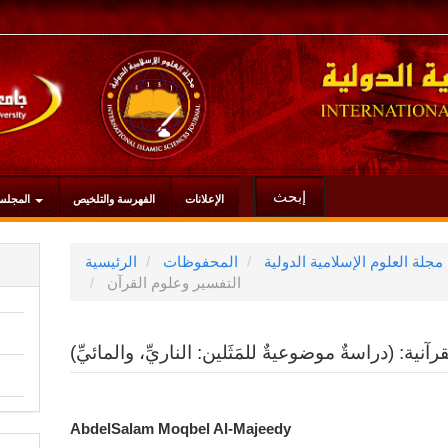
إبحث
الإعلانات
الفهرسة والتلخيص
المجلس
المحفوظات
الرئيسية
التفسير وعلوم القرآن
رآنية: (دراسةٌ موضوعيةٌ للمَثَلين: الناريِّ، والمائيِّ)
محتوى
AbdelSalam Moqbel Al-Majeedy