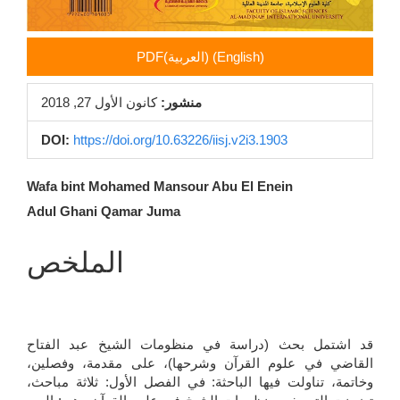
PDF(العربية) (English)
منشور:
كانون الأول 27, 2018
DOI:
https://doi.org/10.63226/iisj.v2i3.1903
محتوى
Wafa bint Mohamed Mansour Abu El Enein
Adul Ghani Qamar Juma
المقالة
الرئيسي
الملخص
قد اشتمل بحث (دراسة في منظومات الشيخ عبد الفتاح
القاضي في علوم القرآن وشرحها)، على مقدمة، وفصلين،
وخاتمة، تناولت فيها الباحثة: في الفصل الأول: ثلاثة مباحث،