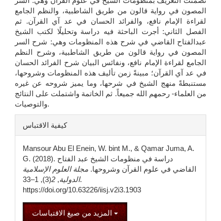
تضمنت التعريف بمنظومات الشيخ في علوم القرآن وهي: السر
المصون في رواية قالون من طريق الشاطبية، والنظم الجامع
لقراءة الإمام نافع، والفرائد الحسان في عد آي القرآن. ثم
الفصل الثاني: أجرت الباحثة فيه دراسة وتحليلًا لكتب الشيخ
عبدالفتاح القاضي في شرح هذه المنظومات وهي: شرح السر
المصون في رواية قالون من طريق الشاطبية، وشرح النظم
الجامع لقراءة الإمام نافع، ونفائس البيان شرح الفرائد الحسان
في عد آي القرآن؛ مبينةً زمن تأليف هذه المنظومات وشروحها،
مستنبطةً منهج الشيخ في شرحها، وما يميز شروحه عن غيره
من العلماء- رحمهم الله جميعاً. ثم الخاتمة واشتملت على النتائج
والتوصيات.
تفاصيل
كيفية الاقتباس
المقالة
Mansour Abu El Enein, W. bint M., & Qamar Juma, A.
G. (2018). دراسة في منظومات الشيخ عبد الفتاح
القاضي في علوم القرآن وشروحها.
مجلة العلوم الإسلامية
الدولية
,
2
(3), 1–33.
https://doi.org/10.63226/iisj.v2i3.1903
المزيد من صيغ الاقتباسات