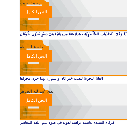
محمد بخيت
النص الكامل
لنَّصِّيَّةُ وَفْقَ التَّجَاذُبَاتِ السُّلْطَوِيَّةِ - مُدَارَسَةٌ سِيمِيَائِيَّةٌ فِيْ شِعْرِ فَدْوَى طُوقَان
طه غالب طه
النص الكامل
العلة النحوية لنصب خبر كان واسم إن وما جرى مجراها
ندى عبدالله الضاهر
النص الكامل
قراءة السيدة عائشة دراسة لغوية في ضوء علم اللغة المعاصر