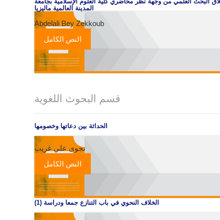
لاق البحث العلمي من وجهة نظر محاضري كلية العلوم الإسلامية بجامعة
المدينة العالمية ماليزيا
Abdelali Bey Zekkoub
النص الكامل
قسم البحوث اللغوية
الحداثة بين دعاتها وخصومها
نجوى علي غريب
النص الكامل
الخلاف النحوي في باب التنازع جمعا ودراسة (1)