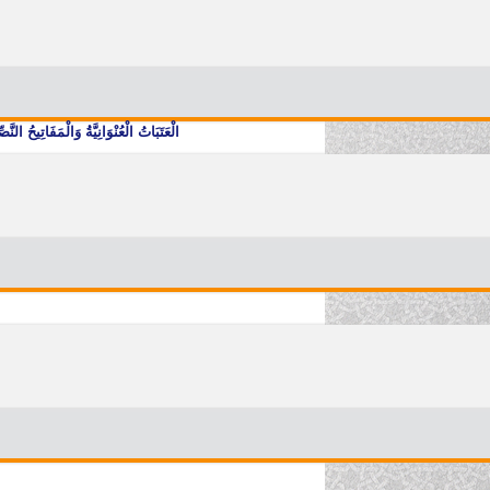
الْعَتَبَاتُ الْعُنْوَانِيَّةُ وَالْمَفَاتِيحُ ا