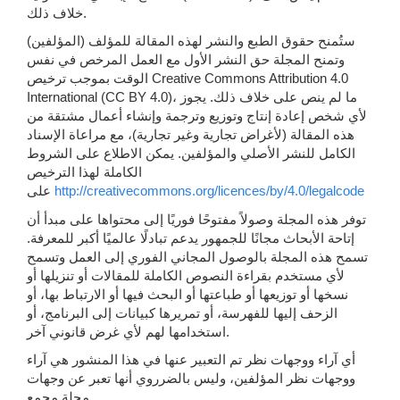
خلاف ذلك.
ستُمنح حقوق الطبع والنشر لهذه المقالة للمؤلف (المؤلفين)
وتمنح المجلة حق النشر الأول مع العمل المرخص في نفس
الوقت بموجب ترخيص Creative Commons Attribution 4.0
International (CC BY 4.0)، ما لم ينص على خلاف ذلك. يجوز
لأي شخص إعادة إنتاج وتوزيع وترجمة وإنشاء أعمال مشتقة من
هذه المقالة (لأغراض تجارية وغير تجارية)، مع مراعاة الإسناد
الكامل للنشر الأصلي والمؤلفين. يمكن الاطلاع على الشروط
الكاملة لهذا الترخيص
http://creativecommons.org/licences/by/4.0/legalcode
على
توفر هذه المجلة وصولاً مفتوحًا فوريًا إلى محتواها على مبدأ أن
إتاحة الأبحاث مجانًا للجمهور يدعم تبادلًا عالميًا أكبر للمعرفة.
تسمح هذه المجلة بالوصول المجاني الفوري إلى العمل وتسمح
لأي مستخدم بقراءة النصوص الكاملة للمقالات أو تنزيلها أو
نسخها أو توزيعها أو طباعتها أو البحث فيها أو الارتباط بها، أو
الزحف إليها للفهرسة، أو تمريرها كبيانات إلى البرنامج، أو
استخدامها لهم لأي غرض قانوني آخر.
أي آراء ووجهات نظر تم التعبير عنها في هذا المنشور هي آراء
ووجهات نظر المؤلفين، وليس بالضرروي أنها تعبر عن وجهات
مجلة مجمع.