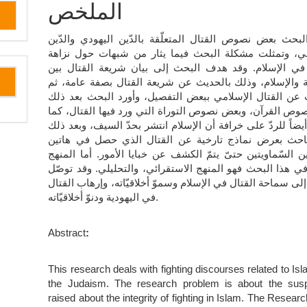
المقالة
الملخص
الرئيسي
لبحث بعض نصوص القتال المتعلّقة بالدّين اليهودي والدّين
مي، وتمثلت مشكلة البحث فيما يثار من شبهات حول نزاهة
 في الإسلام. وقد هدف البحث إلى بيان شريعة القتال بين
ة والإسلام، وذلك بالحديث عن شريعة القتال بصفة عامة، ثم
 عن القتال الإسلامي ببعض التفصيل، وأورد البحث بعد ذلك
ص القرآن، وبعض نصوص التوراة التي ورد فيها القتال، كما
يضاً للردّ على خرافة أن الإسلام انتشر بحدّ السيف، وبعد ذلك
باحث بعرض نماذج تارخية عن القتال الذي حصل في هاتين
اتين السّماويتين حتىّ يتمّ الكشف عن خبايا الأمور. أما المنهج
في هذا البحث فهو المنهج الاستقرائي، والتحليلي. وقد توصّل
لى سماحة القتال في الإسلام وسموّ أخلاقيّاته، وإرهاب القتال
في اليهودية ودنوّ أخلاقيّاته.
Abstract
:
This research deals with fighting discourses related to Is
the Judaism. The research problem is about the susp
raised about the integrity of fighting in Islam. The Resear