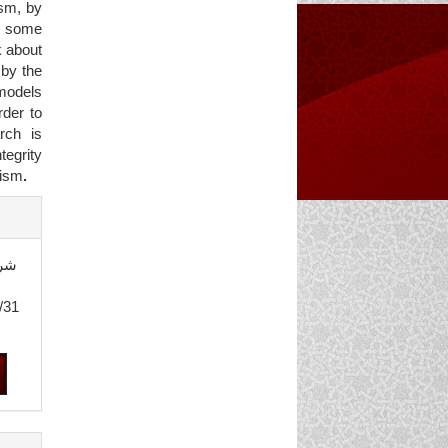
ism, by
es some
k about
 by the
 models
rder to
rch is
tegrity
aism
.
(2016
/31