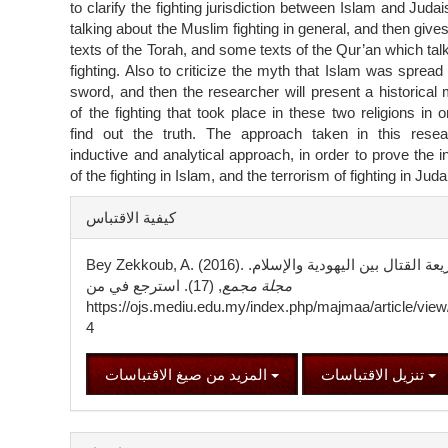
to clarify the fighting jurisdiction between Islam and Juda
talking about the Muslim fighting in general, and then giv
texts of the Torah, and some texts of the Qur’an which tal
fighting. Also to criticize the myth that Islam was spread
sword, and then the researcher will present a historical
of the fighting that took place in these two religions in o
find out the truth. The approach taken in this resea
inductive and analytical approach, in order to prove the in
of the fighting in Islam, and the terrorism of fighting in Jud
تفاصيل
كيفية الاقتباس
المقالة
Bey Zekkoub, A. ). شريعة القتال بين اليهودية والإسلام.
مجلة مجمع
, (17). استرجع في من
https://ojs.mediu.edu.my/index.php/majmaa/article/view
4
تنزيل الاقتباسات
المزيد من صيغ الاقتباسات