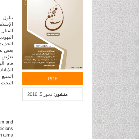
الجانبي
للمقالة
تناول ا
الإسلا
القتال
اليهودي
الحديث
بعض نصو
تعرّض أ
قام ال
الدّيان
المتبع 
PDF
البحث إ
منشور:
تموز 5, 2016
lam and
icions
ch aims