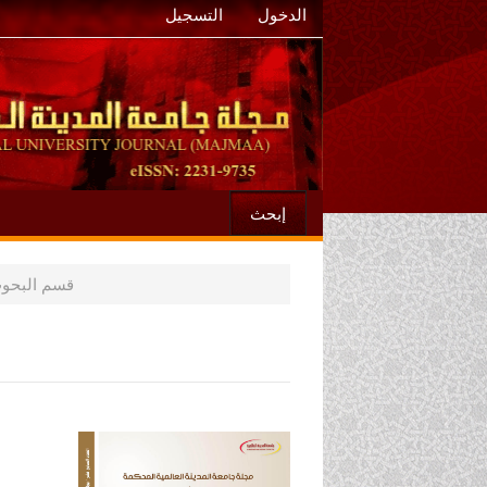
الدخول
التسجيل
إبحث
قسم البحوث
الشريط