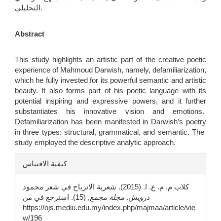
التحليلي.
Abstract
This study highlights an artistic part of the creative poetic
experience of Mahmoud Darwish, namely, defamiliarization,
which he fully invested for its powerful semantic and artistic
beauty. It also forms part of his poetic language with its
potential inspiring and expressive powers, and it further
substantiates his innovative vision and emotions.
Defamiliarization has been manifested in Darwish’s poetry
in three types: structural, grammatical, and semantic. The
study employed the descriptive analytic approach.
تفاصيل
كيفية الاقتباس
المقالة
كلاب م. م. ع. ا. (2015). شعرية الانزياح في شعر محمود
درويش.
مجلة مجمع
, (15). استرجع في من
https://ojs.mediu.edu.my/index.php/majmaa/article/vie
w/196