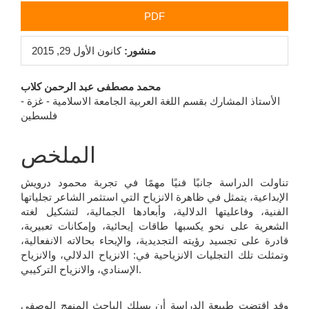
PDF
منشور:
كانون الأول 29, 2015
محتوى
محمد مصطفى عبد الرحمن كلاب
الأستاذ المشارك بقسم اللغة العربية الجامعة الاسلامية - غزة -
المقالة
فلسطين
الرئيسي
الملخص
تناولت الدراسة جانبًا فنيًا مهمًا في تجربة محمود درويش
الإبداعية، يتمثل في ظاهرة الانزياح التي استثمر الشاعر تجلياتها
الفنية، وفاعليتها الدلالية، وأبعادها الجمالية، لتشكيل لغته
الشعرية على نحو يكسبها طاقات إيحائية، وإمكانات تعبيرية،
قادرة على تجسيد رؤيته التجديدية، والإيحاء بحالاته الانفعالية،
وتمثلت تلك التجليات الانزياحية في: الانزياح الدلالي، والانزياح
الإسنادي، والانزياح التركيبي.
وقد اقتضت طبيعة الدراسة أن يسلك الباحث المنهج الوصفي