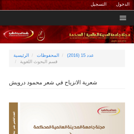
التنقل
الدخول
التسجيل
الرئيسي
المحتوى
Toggl
الرئيسي
navig
الشريط
الجانبي
عدد 15 (2016)
المحفوظات
الرئيسية
قسم البحوث اللغوية
شعرية الانزياح في شعر محمود درويش
الشريط
الجانبي
للمقالة