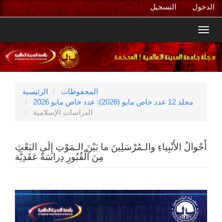
التنقل
الدخول
التسجيل
الرئيسي
المحتوى
Toggl
الرئيسي
navig
الشريط
الجانبي
المحفوظات
الرئيسية
مجلد 12 عدد خاص مايو (2026): عدد خاص مايو 2026
الدراسات الإسلامية
أَحْوالُ الأَنْبِياءِ والـمُرْسَلِينَ ما بَيْنَ الـمَوْتِ إِلَى البَعْثِ
مِنَ الْقُبُورِ دِراسَةٌ عَقَدِيَّة
الشريط
الجانبي