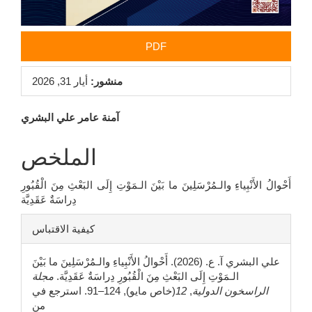
PDF
منشور:
أيار 31, 2026
محتوى
آمنة عامر علي البشري
المقالة
الملخص
الرئيسي
أَحْوالُ الأَنْبِياءِ والـمُرْسَلِينَ ما بَيْنَ الـمَوْتِ إِلَى البَعْثِ مِنَ الْقُبُورِ
دِراسَةٌ عَقَدِيَّة
تفاصيل
كيفية الاقتباس
المقالة
علي البشري آ. ع. (2026). أَحْوالُ الأَنْبِياءِ والـمُرْسَلِينَ ما بَيْنَ
الـمَوْتِ إِلَى البَعْثِ مِنَ الْقُبُورِ دِراسَةٌ عَقَدِيَّة.
مجلة
الراسخون الدولية
,
12
(خاص مايو), 124–91. استرجع في
من