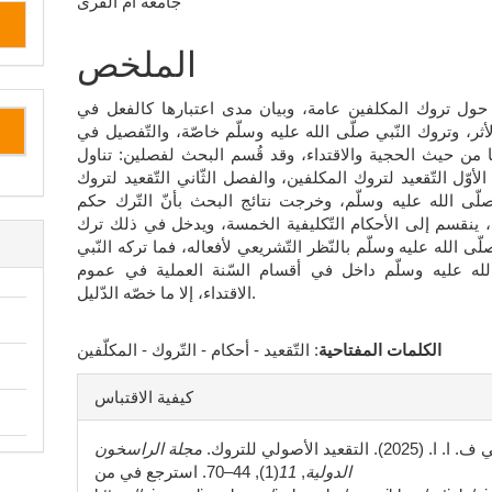
جامعة أم القرى
المقالة
الرئيسي
الملخص
حول تروك المكلفين عامة، وبيان مدى اعتبارها كالفعل في
أثر، وتروك النّبي صلّى الله عليه وسلّم خاصّة، والتّفصيل في
 من حيث الحجية والاقتداء، وقد قُسم البحث لفصلين: تناول
لأوّل التّقعيد لتروك المكلفين، والفصل الثّاني التّقعيد لتروك
صلّى الله عليه وسلّم، وخرجت نتائج البحث بأنّ التّرك حكم
ينقسم إلى الأحكام التّكليفية الخمسة، ويدخل في ذلك ترك
لّى الله عليه وسلّم بالنّظر التّشريعي لأفعاله، فما تركه النّبي
لله عليه وسلّم داخل في أقسام السّنة العملية في عموم
الاقتداء، إلا ما خصّه الدّليل.
الكلمات المفتاحية
: التّقعيد - أحكام - التّروك - المكلّفين
تفاصيل
كيفية الاقتباس
المقالة
ا. (2025). التقعيد الأصولي للتروك.
مجلة الراسخون
الدولية
,
11
(1), 44–70. استرجع في من