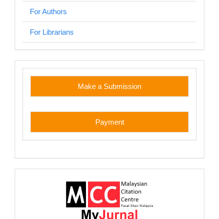
For Authors
For Librarians
custom
Make a Submission
Payment
myjurnal