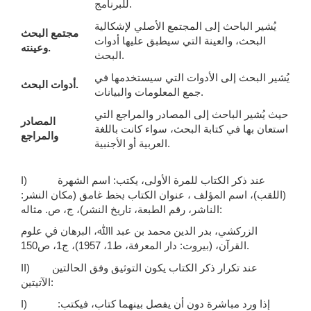
للبرنامج.
يُشير الباحث إلى المجتمع الأصلي لإشكالية
مجتمع البحث
البحث، والعينة التي سيطبق عليها أدوات
.
وعينته
البحث.
يُشير البحث إلى الأدوات التي سيستخدمها في
.
أدوات البحث
جمع المعلومات والبيانات.
حيث يُشير الباحث إلى المصادر والمراجع التي
المصادر
استعان بها في كتابة البحث، سواء كانت باللغة
والمراجع
العربية أو الأجنبية.
) عند ذكر الكتاب للمرة الأولى، يكتب: ﺍﺳﻢ الشهرة
I
(اللقب)، اسم ﺍﳌﺆﻟﻒ ، ﻋﻨﻮﺍﻥ ﺍﻟﻜﺘﺎﺏ ﲞﻂ غامق (ﻣﻜﺎﻥ ﺍﻟﻨﺸﺮ:
ﺍﻟﻨﺎﺷﺮ، رقم ﺍﻟﻄﺒﻌﺔ، ﺗﺎﺭﻳﺦ ﺍﻟﻨﺸﺮ)، ﺝ، ﺹ. مثاله:
ﺍﻟﺰﺭﻛﺸﻲ، ﺑﺪﺭ ﺍﻟﺪﻳﻦ ﳏﻤﺪ ﺑﻦ ﻋﺒﺪ ﺍﷲ، ﺍﻟﱪﻫﺎﻥ ﰲ ﻋﻠﻮﻡ
ﺍﻟﻘﺮﺁﻥ، (بيروت: دار المعرفة، ط1، 1957)، ﺝ1، ﺹ150.
II) عند تكرار ذكر الكتاب يكون التوثيق وفق الحالتين
الآتيتين:
I) إذا ورد مباشرة دون أن يفصل بينهما كتاب، فيكتب: