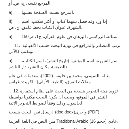
المرجع نفسه، ﺝ، ﺹ. أو:
a) المرجع نفسه، الصفحة نفسها.
II) إذا ورد وقد فصل بينهما كتاب أو أكثر فيكتب: اسم
الشهرة، عنوان الكتاب بخط غامق، ﺝ، ﺹ.
a) مثاله: ﺍﻟﺰﺭﻛﺸﻲ، ﺍﻟﱪﻫﺎﻥ ﰲ ﻋﻠﻮﻡ ﺍﻟﻘﺮﺁﻥ، ﺝ1، ﺹ150.
11. ترتب المصادر والمراجع في نهاية البحث حسب الألفبائية.
وتكتب كالآتي:
a) اسم الشهرة، اسم المؤلف، (تاريخ النشر)، اسم الكتاب،
(الطبعة)، مكان النشر، دار الناشر.
مثاله: التميمي، محمد بن خليفة، (2002)، مقدمات في علم
مقالات الفرق، (الطبعة الأولى). الكويت: غراس.
12. تزويد هيئة التحرير بنسخة من البحث على نظام استمارة
النشر في الموقع، ويجب أن يكون البحث مكتوبا بواسطة
الحاسوب وذلك وفقاً لضوابط التحرير الآتية:
إرسال نص البحث بنسخة (doc,docx)وأخرى (PDF) .
متن النص في اللغة العربية Traditional Arabic عادي (حجم 16).