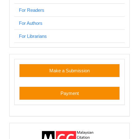
For Readers
For Authors
For Librarians
custom
Make a Submission
Payment
myjurnal