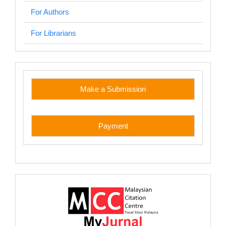
For Authors
For Librarians
custom
Make a Submission
Payment
myjurnal