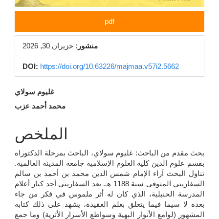
pdf
منشور:
حزيران 30, 2026
DOI:
https://doi.org/10.63226/majmaa.v57i2.5662
محتوى
غليوم سولاي
محمد أحمد عزب
المقالة
الرئيسي
الملخص
بحث مقدم من الباحث: غليوم سولاي، الباحث بمرحلة الدكتوراه
بقسم علوم الدين كلية العلوم الإسلامية جامعة المدينة العالمية.
تناول البحث آراء الإمام شمس الدين محمد بن أحمد بن سالم
السفاريني المتوفى سنة 1188 هـ. يعد السفاريني أحد كبار أعلام
المدرسة الحنبلية، الذي كان له أثر ملموس في فكر من جاء
بعده لا سيما فيما يتعلق بعلم العقيدة، يشهد على ذلك كتابه
المشهور (لوامع الأنوار البهية وسواطع الأسرار الأثرية) وما جمع