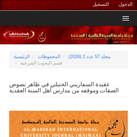
التنقل
الدخول
التسجيل
الرئيسي
المحتوى
Toggl
الرئيسي
navig
الشريط
الجانبي
مجلد 57 عدد 2 (2026)
المحفوظات
الرئيسية
قسم البحوث الشرعية
عقيدة السفاريني الحنبلي في ظاهر نصوص
الصفات وموقفه من مدارس أهل السنة العقدية
الشريط
الجانبي
للمقالة