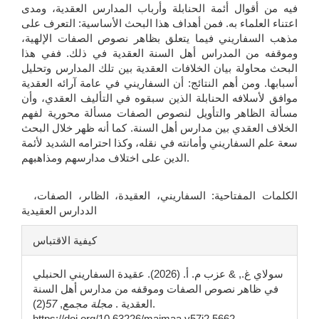
فيه من أقوال أئمة الحنابلة وأرباب المدارس العقدية، ومدى
اعتناء العلماء به. فمن أهداف هذا البحث الأساسية: التعرف على
مذهب السفاريني فيما يتعلق بظاهر نصوص الصفات الإلهية،
وموقفه من المدراس أهل السنة العقدية في ذلك. ففي هذا
البحث محاولة بيان الخلافات العقدية بين تلك المدارس وتحليل
أسبابها. ومن أهم النتائج: أن السفاريني في عامة آرائه العقدية
موافق لأسلافه الحنابلة الذين سبقوه في التأليف العقدي، وأن
مسألة الظاهر والتأويل لنصوص الصفات مسألة محورية لفهم
الخلاف العقدي بين مدارس أهل السنة. كما أنه ظهر خلال البحث
سعة علم السفاريني وأمانته في نقله، وكذا احترامه الشديد لأئمة
الدين على اختلاف مدارسهم ومذاهبهم.
الكلمات المفتاحية: السفاريني، العقيدة، الظاىر، الصفات،
الددارس العقيدية
تفاصيل
كيفية الاقتباس
المقالة
سولاي غ., & عزب م. أ. (2026). عقيدة السفاريني الحنبلي
في ظاهر نصوص الصفات وموقفه من مدارس أهل السنة
العقدية .
مجلة مجمع
,
57
(2).
https://doi.org/10.63226/majmaa.v57i2.5662