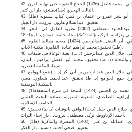
42. السامرائي، محمد فاضل (1436) الحجج النحوية حتى نهاية القرن
الثالث الهجري (ط1)دمشق، دار ابن كثير.
43. سيبويه، أبو بشر عمرو بن عثمان بن قنبر، كتاب سيبويه (ط1)
تحقيق: عبدالسلام هارون. بيروت، دار الجيل.
44. السيد، عبدالحميد مصطفى (2002) نظرية العامل في النحو
45. السيوطي، أبو الفضل عبدالرحمن (1424) معجم مقاليد العلوم
(ط1) تحقيق: محمد إبراهيم عبادة. القاهرة، مكتبة الآداب.
46. السيوطي، جلال الدين عبدالرحمن (د.ت)، بغية الوعاة في طبقات
ن والنحاة (د. ط) تحقيق: محمد أبو الفضل إبراهيم . لبنان،
صيدا، المكتبة العصرية.
47. السيوطي، جلال الدين عبدالرحمن بن أبي بكر (د.ت) همع الهوامع
 جمع الجوامع (د. ط) تحقيق: عبدالحميد هنداوي. مصر،
المكتبة التوفيقية.
48. الصايغ، محمد بن الحسن (1424) اللمحة في شرح الملحة(ط1)
 إبراهيم الصاعدي. المدينة المنورة، عمادة البحث العلمي
بالجامعة الإسلامية.
49. الصفدي، صلاح الدين خليل (د.ت) الوافي بالوفيات (د. ط) تحقيق:
أحمد الأرناؤوط، تركي مصطفى. بيروت، ، دار إحياء التراث.
50. الصيمري، عبدالله بن علي (1402) التبصرة والتذكرة (ط1)
تحقيق: فتحي أحمد. دمشق، دار الفكر.