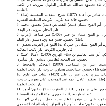
د. ط) تحقيق: عبدالله عبدالقادر الطويل. بيروت، دار الكتب
العلمية.
4. ابن بشاذ، طاهر بن أحمد (1977) شرح المقدمة المحسبة (ط1)
تحقيق: خالد عبدالكريم. الكويت، المطبعة العصرية.
5. ابن جني، أبو الفتح عثمان (د.ت) الخصائص (د.ط) تحقيق: محمد
علي النجار. بيروت، دار الهدى
6. ابن جني، أبو الفتح عثمان بن جني (1405) سر صناعة الإعراب
(ط1) تحقيق: حسن هنداوي. دمشق، دار القلم.
7. ابن جني، أبو الفتح عثمان بن جني (د.ت) اللمع في العربية، تحقيق:
فائز فارس. الكويت، دار الكتب الثقافية.
8. ابن سلام، أبو عبيد القاسم بن سلام الهروي (1400) الأمثال (ط1)
تحقيق: عبد المجيد قطامش. دمشق، دار المأمون.
9. ابن سيده، علي بن إسماعيل (2000) المحكم والمحيط
10. ابن عادل، سراج الدين عمر بن علي (1419) اللباب في علوم
الكتاب (ط1) تحقيق: عادل أحمد عبد الموجود، علي معوض. بيروت،
دار الكتب العلمية.
11. ابن عصفور، علي بن مؤمن (1391) المقرب (ط1) تحقيق: أحمد
عبدالستار، عبدالله الجبوري. مكة المكرمة، الفيصلية.
12. ابن عصفور، علي بن مؤمن(1400) شرح جمل الزجاجي لابن