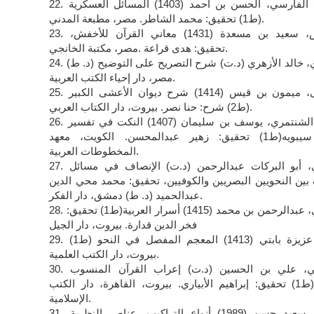
22. أبوعلي الفارسي، الحسن بن أحمد (1403) المسائل العسكرية
(ط1) تحقيق: محمد الشاطر. مصر، مطبعة المدني.
23. الأخفش، سعيد بن مسعدة (1431) معاني القرآن للأخفش،
تحقيق: هدى قراعة .مصر، مكتبة الخانجي.
24. الأزهري، خالد الأزهري (د.ت) شرح التصريح على التوضيح (د. ط)
مصر، دار إحياء الكتب العربية.
25. الأعشى، ميمون بن قيس (1414) شرح ديوان الأعشى الكبير
(ط2) شرح: حنا نصر. بيروت، دار الكتاب العربي.
26. الأعلم الشنتمري، يوسف بن سليمان (1407) النكت في تفسير
كتاب سيبويه(ط1) تحقيق: زهير عبدالمحسن. الكويت، معهد
المخطوطات العربية.
27. الأنباري، أبو البركات عبدالرحمن (د.ت) الإنصاف في مسائل
بين النحويين البصريين والكوفيين، تحقيق: محمد محي الدين
عبدالحميد (د. ط) دمشق، دار الفكر.
28. الأنباري، عبدالرحمن بن محمد (1415) أسرار العربية(ط1) تحقيق:
فخر الدين قدارة. بيروت، دار الجيل
29. بابتي، عزيزة بابتي (1413) المعجم المفصل في النحو (ط1)
بيروت، دار الكتب العلمية.
30. الباقولي، علي بن الحسين (د.ت) إعراب القرآن المنسوب
للزجاج(ط1) تحقيق: إبراهيم الأبياري. بيروت، القاهرة، دار الكتب
الإسلامية.
31. بحيري، سعيد حسن (1989) أنواع التراكيب، عناصر النظرية