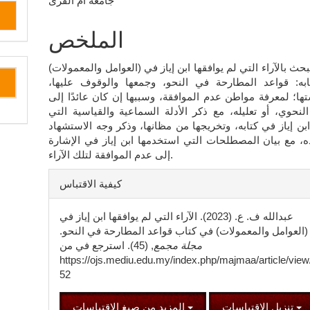
جامعة أم القرى
المقالة
الرئيسي
الملخص
لبحث بالآراء التي لم يوافقها ابن إياز في (العوامل والمعمولات)
به: قواعد المطارحة في النحو، وجمعها والوقوف عليها،
ها؛ لمعرفة مواطن عدم الموافقة، وسببها إن كان عائدًا إلى
لنحوي، أو تعليله، مع ذكر الأدلة السماعية والقياسية التي
بن إياز في كتابه، وتخريجها من مظانها، وذكر وجه الاستشهاد
ه، مع بيان المصطلحات التي استخدمها ابن إياز في الإشارة
إلى عدم الموافقة لتلك الآراء.
تفاصيل
كيفية الاقتباس
المقالة
عبدالله ف. ع. (2023). الآراء التي لم يوافقها ابن إياز في
(العوامل والمعمولات) في كتاب قواعد المطارحة في النحو.
مجلة مجمع
, (45). استرجع في من
https://ojs.mediu.edu.my/index.php/majmaa/article/view
52
تنزيل الاقتباسات
المزيد من صيغ الاقتباسات