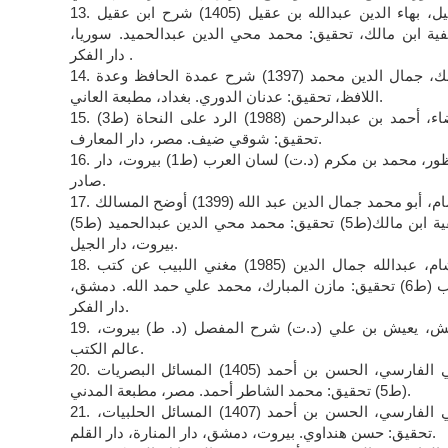
13. ابن عقيل، بهاء الدين عبدالله بن عقيل (1405) شرح ابن عقيل
فية ابن مالك، تحقيق: محمد محي الدين عبدالحميد. سوريا،
دار الفكر .
14. ابن مالك، جمال الدين محمد (1397) شرح عمدة الحافظ وعدة
اللافظ، تحقيق: عدنان الدوري. بغداد، مطبعة العاني.
15. ابن مضاء، أحمد بن عبدالرحمن (1988) الرد على النحاة (ط3)
تحقيق: شوقي ضيف. مصر، دار المعارف.
16. ابن منظور، محمد بن مكرم (د.ت) لسان العرب (ط1) بيروت، دار
صادر.
17. ابن هشام، أبو محمد جمال الدين عبد الله (1399) أوضح المسالك
إلى ألفية ابن مالك(ط5) تحقيق: محمد محي الدين عبدالحميد (ط5)
بيروت، دار الجيل.
18. ابن هشام، عبدالله جمال الدين (1985) مغني اللبيب عن كتب
الأعاريب (ط6) تحقيق: مازن المبارك، محمد علي حمد الله. دمشق،
دار الفكر.
19. ابن يعيش، يعيش بن علي (د.ت) شرح المفصل (د. ط) بيروت،
عالم الكتب.
20. أبو علي الفارسي، الحسن بن أحمد (1405) المسائل البصريات
(ط5) تحقيق: محمد الشاطر أحمد. مصر، مطبعة المدني.
21. أبو علي الفارسي، الحسن بن أحمد (1407) المسائل الحلبيات،
تحقيق: حسن هنداوي. بيروت، دمشق، دار المنارة، دار القلم.