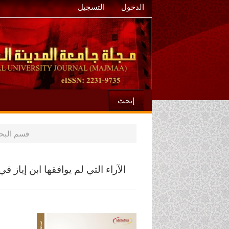
الدخول
التسجيل
إبحث
قسم البحو
الآراء التي لم يوافقها ابن إياز
الشريط