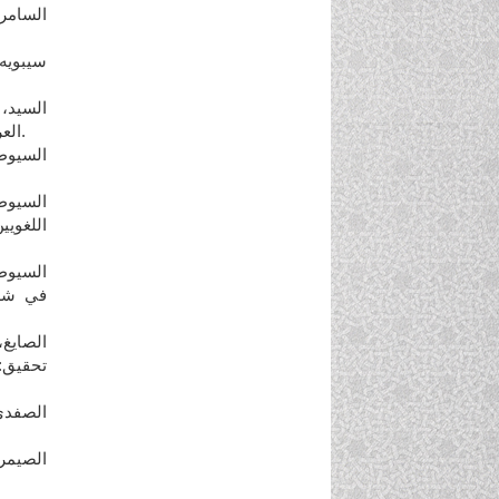
العربي ودراسة التركيب(العدد3،4) مجلة جامعة دمشق، المجلد 18.
اللغويي
في شرح
تحقيق: