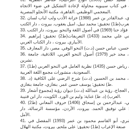
ة في كتاب سيبويه محاولة لإعادة التشكيل في ضوء الاتجاه
المعجمي الوظيفي .القاهرة، مكتبة الأنجلو المصرية.
32. البغدادي، عبدالقادر بن عمر (1988) خزانة الأدب ولب لباب لسان
34. الجرجاني علي محمد (1433) التعريفات(ط2) تحقيق: إبراهيم
الأبياري. بيروت ، دار الكتاب العربي.
المعارف.
36. حلواني، محد خير (1979) أصول النحو العربي. اللاذقية، جامعة
تشرين.
37. الخوام، رياض حسن (1435) نظرية العامل في النحو العربي (ط1)
السعودية، منشورات مجمع اللغة العربية.
38. الرضي، محمد بن الحسين (د.ت) شرح الرضي على الكافية (د.
ط) تحقيق: يوسف حسن عمر. بنغازي، جامعة بنغازي.
39. رؤبة بن العجاج، رؤبة بن عبدالله (د.ت) ديوان رؤبة (مجموع أشعار
العرب) (د. ط) عناية: وليم بن الورد. الكويت، دار ابن قتيبة.
40. الزجاجي، عبدالرحمن بن إسحاق (1406) حروف المعاني (ط2)
 علي توفيق الحمد. بيروت، الأردن، مؤسسة الرسالة، دار
الأمل.
41. الزمخشري، أبو القاسم محمود بن عمر (1993) المفصل في
صنعة الإعراب (ط1) تحقيق: علي ملحم. بيروت، مكتبة الهلال