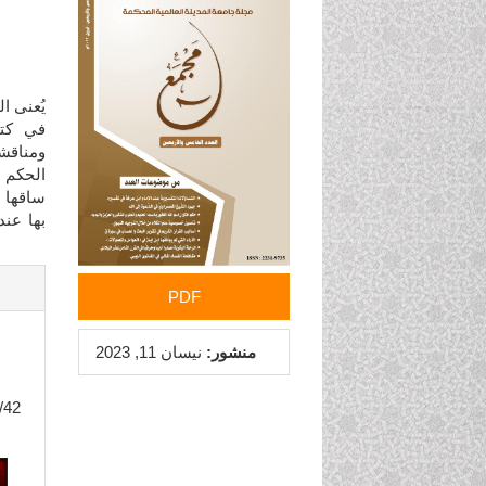
الجانبي
للمقالة
يُعنى ا
في كتا
ومناقشت
الحكم ا
ساقها ا
بها عند
PDF
منشور:
نيسان 11, 2023
/42