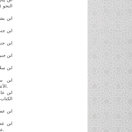
النحو (
الأعظم(ط1) تحقيق: عبدالحميد هنداوي. بيروت، دار الكتب العلمية.
عصفور، تحقيق: صاحب أبو جناح. العراق، إحياء التراث الإسلامي.