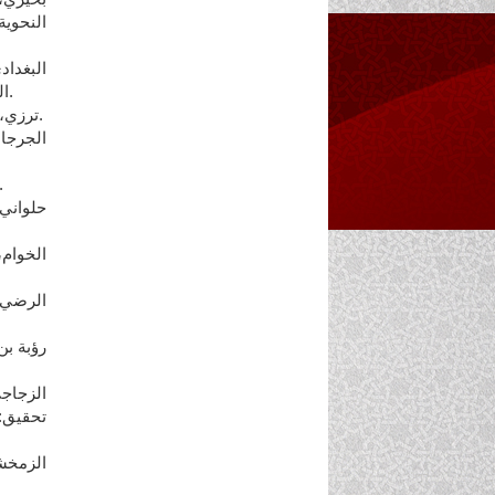
النحوي
العرب(ط1) تحقيق: محمد نبيل، اميل يعقوب. بيروت ، دار الكتب.
33. ترزي، فؤاد حنا (1969) في أصول اللغة والنحو. بيروت، دار الكتب.
35. حسن، عباس حسن (د.ت) النحو الوفي. مصر، دار 
تحقيق: