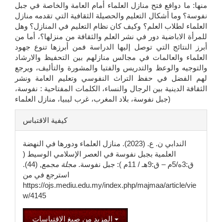
منها: ما دوافع فتح منازل العلماء أمام العامة والخاصة في جبل
نفوسة؟ وما أشكال التعليم والحصيلة الثقافية التي تقدمه منازل
العلماء لطلاب العلم؟ وكيف كان نظام التعليم في المنازل؟ وهل
للمرأة الاباضية دور في نشر العلم والثقافة من منزلها؟، أما من
أبرز النتائج التي توصل إليها الدراسة فمن أبرزها تنوع جهود
العلماء والعالمات في مجالس منازلهم بين التحفيظ والارشاد
والتوجيه والوعظ والتدريس والفتيا والمشورة والتأليف، ويرجع
لهم الفضل في حفظ التراث النفوسي وتعليم العامة ونشر
الثقافة الدينية بين الرجال والنساء، الكلمات المفتاحية : نفوسة،
جبل نفوسة، بلاد المغرب، غرب ليبيا، منازل العلماء)
تفاصيل
كيفية الاقتباس
المقالة
الندابي ن. ع. (2023). منازل العلماء ودورها في النهضة
العلمية بجبل نفوسة في العصر الإسلامي الوسيط (
ق:3ه/5م – ق:9هـ / 11م ): جبل نفوسة.
مجلة مجمع
, (44).
استرجع في من
https://ojs.mediu.edu.my/index.php/majmaa/article/vie
w/4145
المزيد من صيغ الاقتباسات