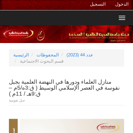
التنقل
الدخول
التسجيل
الرئيسي
المحتوى
Toggl
الرئيسي
navig
الشريط
الجانبي
عدد 44 (2023)
المحفوظات
الرئيسية
قسم البحوث الاجتماعية
منازل العلماء ودورها في النهضة العلمية بجبل
نفوسة في العصر الإسلامي الوسيط ( ق:3ه/5م –
ق:9هـ / 11م )
جبل نفوسة
الشريط