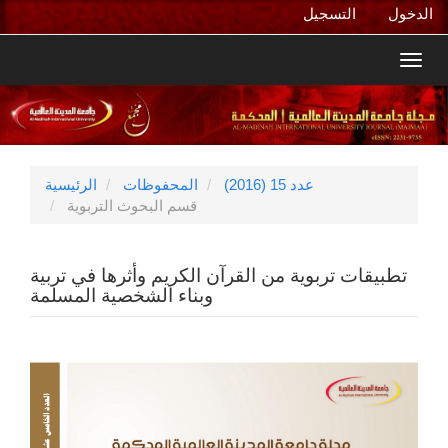
التنقل
الدخول
التسجيل
الرئيسي
المحتوى
Toggl
الرئيسي
navig
الشريط
الجانبي
عدد 15 (2016)
المحفوظات
الرئيسية
قسم البحوث التربوية
تطبيقات تربوية من القرآن الكريم وأثرها في تربية
وبناء الشخصية المسلمة
الشريط
الجانبي
للمقالة