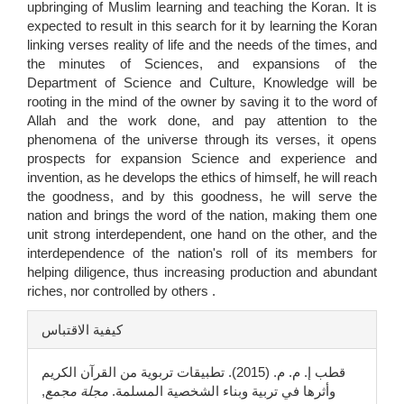
upbringing of Muslim learning and teaching the Koran. It is
expected to result in this search for it by learning the Koran
linking verses reality of life and the needs of the times, and
the minutes of Sciences, and expansions of the
Department of Science and Culture, Knowledge will be
rooting in the mind of the owner by saving it to the word of
Allah and the work done, and pay attention to the
phenomena of the universe through its verses, it opens
prospects for expansion Science and experience and
invention, as he develops the ethics of himself, he will reach
the goodness, and by this goodness, he will serve the
nation and brings the word of the nation, making them one
unit strong interdependent, one hand on the other, and the
interdependence of the nation's roll of its members for
helping diligence, thus increasing production and abundant
riches, nor controlled by others .
تفاصيل
كيفية الاقتباس
المقالة
قطب إ. م. م. (2015). تطبيقات تربوية من القرآن الكريم
وأثرها في تربية وبناء الشخصية المسلمة.
مجلة مجمع
,