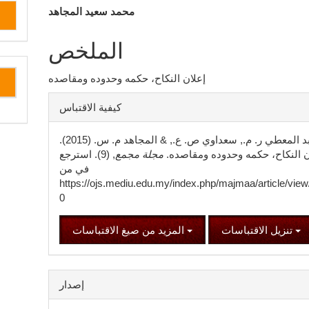
المقالة
محمد سعيد المجاهد
الرئيسي
الملخص
إعلان النكاح، حكمه وحدوده ومقاصده
تفاصيل
كيفية الاقتباس
المقالة
عبد المعطي ر. م., سعداوي ص. ع., & المجاهد م. س. (2015).
ن النكاح، حكمه وحدوده ومقاصده.
مجلة مجمع
, (9). استرجع
في من
https://ojs.mediu.edu.my/index.php/majmaa/article/view
0
تنزيل الاقتباسات
المزيد من صيغ الاقتباسات
إصدار