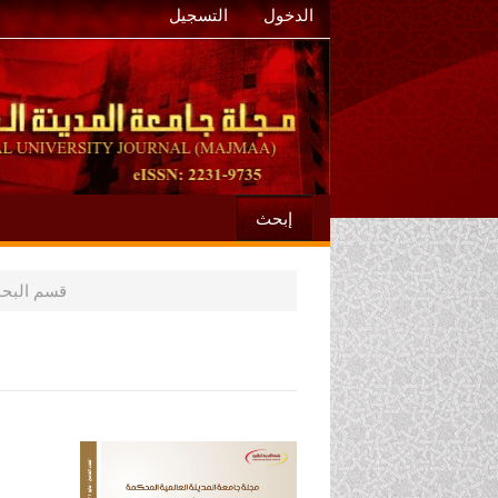
الدخول
التسجيل
إبحث
قسم البح
الشريط