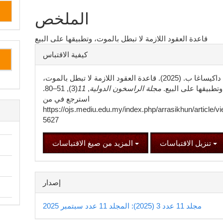
المقالة
الملخص
الرئيسي
قاعدة العقود اللازمة لا تبطل بالموت، وتطبيقها على البيع
تفاصيل
كيفية الاقتباس
المقالة
داكيساغا ب. (2025). قاعدة العقود اللازمة لا تبطل بالموت،
وتطبيقها على البيع.
مجلة الراسخون الدولية
,
11
(3), 51–80.
استرجع في من
https://ojs.mediu.edu.my/index.php/arrasikhun/article/vi
5627
تنزيل الاقتباسات
المزيد من صيغ الاقتباسات
إصدار
مجلد 11 عدد 3 (2025): المجلد 11 عدد سبتمبر 2025