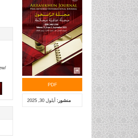
الجانبي
للمقالة
ew/
PDF
منشور:
أيلول 30, 2025