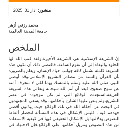
الجانبي
منشور:
آذار 31, 2025
للمقالة
محتوى
محمد رزقي أزهر
جامعة المدينة العالمية
المقالة
الرئيسي
الملخص
إنّ الشريعة الإسلامية هي الشريعة الأخيرة،ولقد كتب الله لها
الخلود والبقاء إلى أن تقوم الساعة. فاقتضى ذلك أن تكون هذه
الشريعة كاملة تشمل كافة جوانب حياة الإنسان. ويعلم بالضرورة
بأن القرآن والسنة من مصادر التشريع الإسلامي،وقد أوصى
النبي صلى الله عليه وسلم بالتمسك بهما لكي لا تنحرف أمته
عن منهج صحيح. فبعد أن أتم الله سبحانه وتعالى هذه الشريعة
العريقة،استجدت الوقائع التي لم تكن موجودة في عصر
التشريع،ولم ينص عليها الشارع بأحكامها. وقد يسعى المجتهدون
في البحث عن أحكام الله في تلك الوقائع حيث يبذلون أقصى
جهدهم فيه . فليس الإشكال في هذه المسألة انحصار ألفاظ
النصوص ودلالتها بل الإشكال الحقيقي فيها في كيفية الاستفادة
من هذه النصوص وتنزيل أحكامها على الوقائع،فإن الاجتهاد في