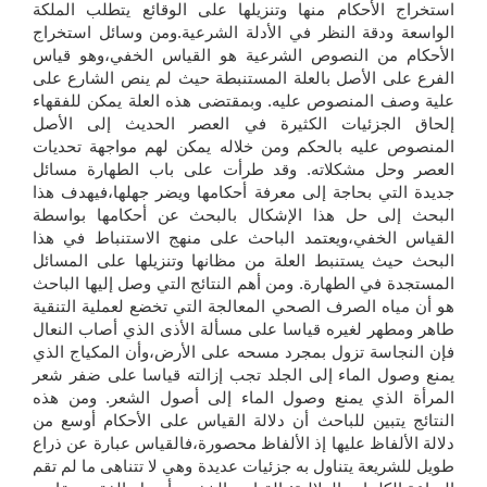
استخراج الأحكام منها وتنزيلها على الوقائع يتطلب الملكة
الواسعة ودقة النظر في الأدلة الشرعية.ومن وسائل استخراج
الأحكام من النصوص الشرعية هو القياس الخفي،وهو قياس
الفرع على الأصل بالعلة المستنبطة حيث لم ينص الشارع على
علية وصف المنصوص عليه. وبمقتضى هذه العلة يمكن للفقهاء
إلحاق الجزئيات الكثيرة في العصر الحديث إلى الأصل
المنصوص عليه بالحكم ومن خلاله يمكن لهم مواجهة تحديات
العصر وحل مشكلاته. وقد طرأت على باب الطهارة مسائل
جديدة التي بحاجة إلى معرفة أحكامها ويضر جهلها،فيهدف هذا
البحث إلى حل هذا الإشكال بالبحث عن أحكامها بواسطة
القياس الخفي،ويعتمد الباحث على منهج الاستنباط في هذا
البحث حيث يستنبط العلة من مظانها وتنزيلها على المسائل
المستجدة في الطهارة. ومن أهم النتائج التي وصل إليها الباحث
هو أن مياه الصرف الصحي المعالجة التي تخضع لعملية التنقية
طاهر ومطهر لغيره قياسا على مسألة الأذى الذي أصاب النعال
فإن النجاسة تزول بمجرد مسحه على الأرض،وأن المكياج الذي
يمنع وصول الماء إلى الجلد تجب إزالته قياسا على ضفر شعر
المرأة الذي يمنع وصول الماء إلى أصول الشعر. ومن هذه
النتائج يتبين للباحث أن دلالة القياس على الأحكام أوسع من
دلالة الألفاظ عليها إذ الألفاظ محصورة،فالقياس عبارة عن ذراع
طويل للشريعة يتناول به جزئيات عديدة وهي لا تتناهى ما لم تقم