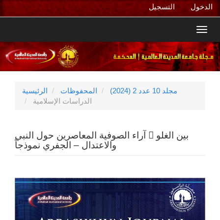
التنقل
الدخول
التسجيل
الرئيسي
المحتوى
Toggl
الرئيسي
navig
الشريط
الجانبي
مجلد 10 عدد 2 (2024)
المحفوظات
الرئيسية
الدراسات الإسلامية
آراء الصوفية المعاصرين حول النبي  بين الغلو
والاعتدال – الجفري نموذجاً
الشريط
الجانبي
للمقالة