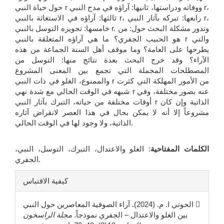
حول حياة النبي r ووفاته ودراستها، ثانيها: آراؤه في مدح النبي r،
ثالثها: آراؤه في الاستغاثة بالنبي r، رابعها: تبركه بآثار النبي r،
خامسها: تجويزه التوسل بالنبي r. وتدور مشكلة البحث حول: من
هو الحبيب الجفري؟ ما هي آراؤه المتعلقة بالنبي r والتي
يطرحها على العامة؟ وما موقف أهل السنة الجماعة من هذه
الآراء؟ وقد خرج البحث بعدة نتائج منها: التوسل من
المصطلحات المجملة التي تجمع بين المعنى المشروع
والممنوع، الغلو في ذات النبي r من الأمور المهلكة التي كثرت
شبهه في الوقت الحالي مع شدة نهي r عنه بصور مختلفة، وفي
أوقات مختلفة من حياته، التبرك بآثار النبي r الذاتية وإن كان
مشروعاً إلا أنه لا يمكن بحال في هذا العصر لانقراض آثاره
الذاتية، ولا وجود لها في الوقت الحالي.
الكلمات المفتاحية
: الغلو والاعتدال، التبرك، التوسل، النبي،
الجفري.
تفاصيل
كيفية الاقتباس
المقالة
الحوتي ا. م. (2024). آراء الصوفية المعاصرين حول النبي 
بين الغلو والاعتدال – الجفري نموذجاً.
مجلة الراسخون