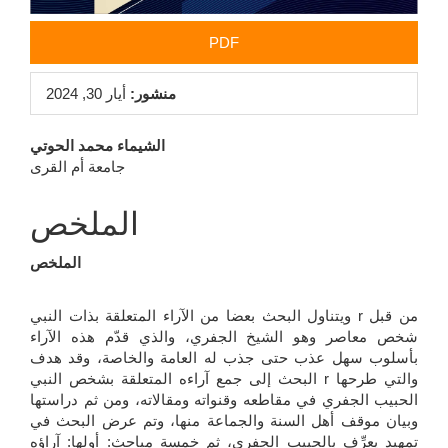
PDF
منشور:
أيار 30, 2024
محتوى
الشيماء محمد الحوتي
جامعة أم القرى
المقالة
الرئيسي
الملخص
الملخص
ويتناول البحث بعضا من الآراء المتعلقة بذات النبي r من قبل
شخص معاصر وهو الشيخ الجفري، والذي قدّم هذه الآراء
بأسلوب سهل عذب حتى جذب له العامة والخاصة، وقد هدف
البحث إلى جمع آراءه المتعلقة بشخص النبي r والتي طرحها
الحبيب الجفري في مقاطعه وقنواته ومقالاته، ومن ثم دراستها
وبيان موقف أهل السنة والجماعة منها، وتم عرض البحث في
تمهيد يعرِّف بالحبيب الجفري، ثم خمسة مباحث: أولها: آراؤه