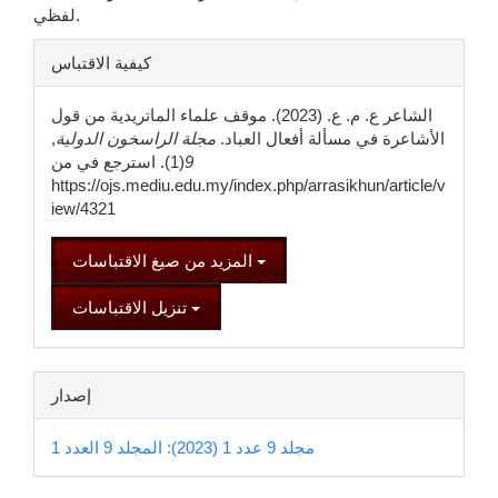
لفظي.
تفاصيل
كيفية الاقتباس
المقالة
الشاعر ع. م. ع. (2023). موقف علماء الماتريدية من قول
الأشاعرة في مسألة أفعال العباد.
مجلة الراسخون الدولية
,
9
(1). استرجع في من
https://ojs.mediu.edu.my/index.php/arrasikhun/article/v
iew/4321
المزيد من صيغ الاقتباسات
تنزيل الاقتباسات
إصدار
مجلد 9 عدد 1 (2023): المجلد 9 العدد 1