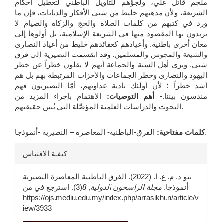
ملجم قاتل علي، ولجؤهم للتأويل الباطني لتعطيل أحكام
الشريعة، ولأن مذهبهم خليط من شتى الأفكار والديانات، فإن ما
ورد في كتبهم من كلمات الصلاة والحج والزكاة والصيام لا
يريدون بها المقصود منها في الشريعة الإسلامية، بل أولوها إلى
معان أخرى باطنية. وأعيادهم كعقائدهم خليط من أعياد النصارى
والشيعة والمجوس والمسلمين. وقد انقسمت النصيرية إلى فرق
شتى. ويرى أهل السنة والجماعة أنهم لا يقلون خطراً عن خطر
اليهود والنصارى وخطر الجماعات والأحزاب المرتبطة بهم بل هم
أشد خطراً ؛ لأن أولئك بادية عداوتهم، أمّا النصيريون فهم
مندسون بيننا.
- أهم التوصيات:
الاهتمام بإجراء المزيد من
البحوث والدراسات العلمية المؤصَّلة التي تُبين حقيقتهم.
الفرق-الباطنية- المعاصرة – النصيرية -أنموذجا.
كلمات مفتاحية:
تفاصيل
كيفية الاقتباس
المقالة
نتو د. م. ع. ا. (2022). الفرق الباطنية المعاصرة النصيرية
أنموذجا.
مجلة الراسخون الدولية
,
8
(3). استرجع في من
https://ojs.mediu.edu.my/index.php/arrasikhun/article/v
iew/3933