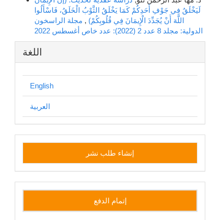
لَيَخْلَقُ فِي جَوْفِ أَحَدِكُمْ كَمَا يَخْلَقُ الثَّوْبُ الْخَلَقُ، فَاسْأَلُوا
اللَّهَ أَنْ يُجَدِّدَ الْإِيمَانَ فِي قُلُوبِكُمْ)
,
مجلة الراسخون
الدولية: مجلد 8 عدد 2 (2022): عدد خاص أغسطس 2022
اللغة
English
العربية
إنشاء
إنشاء طلب نشر
طلب
نشر
إتمام الدفع