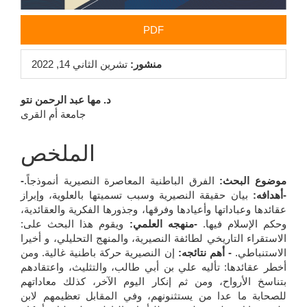
PDF
منشور:
تشرين الثاني 14, 2022
محتوى
د. مها عبد الرحمن نتو
جامعة أم القرى
المقالة
الرئيسي
الملخص
-موضوع البحث:
الفرق الباطنية المعاصرة النصيرية أنموذجاً.
-أهدافه:
بيان حقيقة النصيرية وسبب تسميتها بالعلوية، وإبراز
عقائدها وعباداتها وأعيادها وفرقها، وجذورها الفكرية والعقائدية،
وحكم الإسلام فيها.
-منهجه العلمي:
ويقوم هذا البحث على:
الاستقراء التاريخي لطائفة النصيرية، والمنهج التحليلي، و أخيرا
الاستنباطي.
- أهم نتائجه:
إن النصيرية حركة باطنية غالية. ومن
أخطر عقائدها: تأليه علي بن أبي طالب، والتثليث، واعتقادهم
بتناسخ الأرواح، ومن ثم إنكار اليوم الآخر، كذلك معاداتهم
للصحابة ما عدا من يستثنونهم، وفي المقابل تعظيمهم لابن