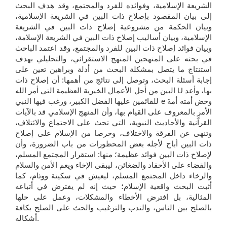
الشريعة الإسلامية، وفوائده للفرد والمجتمع، وقد هدف البحث
إلى بيان المقصود بإصلاح ذات البين في الشريعة الإسلامية،
وبيان الحكمة من مشروعية إصلاح ذات البين في الشريعة
الإسلامية، وبيان أساليب إصلاح ذات البين في الشريعة الإسلامة،
وبيان فوائد إصلاح ذات البين للفرد والمجتمع، وقد اعتمد الباحث
في بحثه على المنهجين المنهج الاستقرائي، والتحليلي بهدف
استنتاج ما يتصل بمشكلة البحث من أدلة وبراهين تعين على
إجابة أسئلة البحث، وتوصل إلى نتائج من أهمها: أن إصلاح ذات
البين من أجل الأعمال الخيرية العظيمة التي أمر الله U بها، وأعد
للقائمين عليها الفضل الكبير، ورغب فيها النبي e وحض أمته أمةَ
الأمرِ بالمعروف على القيام بها، وأن المنهج الإسلامي قد بالآيات
القرآنية والأحاديث النبوية، التي تحث على الاجتماع والائتلاف،
وتنهى عن الفرقة والاختلاف، وحرصا من الإسلام على إصلاح
ذات البين أباح لأجله بعض المحظورات من باب الضرورة، وأن
لإصلاح ذات البين فوائد عظيمة؛ منها: استقرار المجتمع المسلم،
والقضاء على الأحقاد والضغائن، ليبقى الإخاء ويعم الأمن والسلام
والرخاء داخل المجتمع المسلم، ليعيش في سكينة ووئام، كما
أثبت البحث واقعية الإسلام؛ حیث إنه لم یفترض في أتباعه
المثالیة، بل افترض الأخطاء والمشكلات، وعمل على حلها
بالصلح بین الناس، والندب والترغيب والحث على الصلح بكافة
أشكاله.