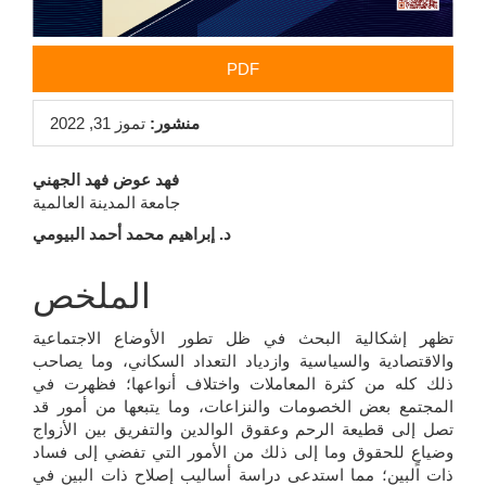
PDF
منشور:
تموز 31, 2022
محتوى
فهد عوض فهد الجهني
جامعة المدينة العالمية
المقالة
د. إبراهيم محمد أحمد البيومي
الرئيسي
الملخص
تظهر إشكالية البحث في ظل تطور الأوضاع الاجتماعية
والاقتصادية والسياسية وازدياد التعداد السكاني، وما يصاحب
ذلك كله من كثرة المعاملات واختلاف أنواعها؛ فظهرت في
المجتمع بعض الخصومات والنزاعات، وما يتبعها من أمور قد
تصل إلى قطيعة الرحم وعقوق الوالدين والتفريق بين الأزواج
وضياعٍ للحقوق وما إلى ذلك من الأمور التي تفضي إلى فساد
ذات البين؛ مما استدعى دراسة أساليب إصلاح ذات البين في