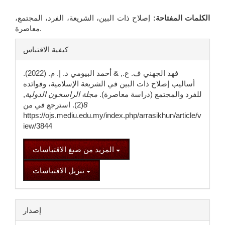
الكلمات المفتاحة:
إصلاح ذات البين، الشريعة، الفرد، المجتمع،
معاصرة.
تفاصيل
كيفية الاقتباس
المقالة
فهد الجهني ف. ع., & أحمد البيومي د. إ. م. (2022).
أساليب إصلاح ذات البين في الشريعة الإسلامية، وفوائده
للفرد والمجتمع (دراسة معاصرة).
مجلة الراسخون الدولية
,
8
(2). استرجع في من
https://ojs.mediu.edu.my/index.php/arrasikhun/article/v
iew/3844
المزيد من صيغ الاقتباسات
تنزيل الاقتباسات
إصدار