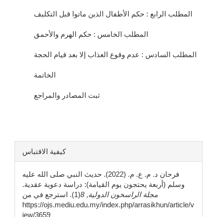
المطلب الرابع : حكم الأطفال الذين ماتوا قبل التكليف
المطلب الخامس : حكم الهرم والأحمق
المطلب السادس : عدم وقوع العذاب إلا بعد قيام الحجة
الخاتمة
ثبت المصادر والمراجع
تفاصيل
كيفية الاقتباس
المقالة
فرحان د. م. ع. م. (2022). حديث النبي صلى الله عليه
وسلم (أربعة يحتجون يوم القيامة): دراسة دعوية عقدية.
مجلة الراسخون الدولية
,
8
(1). استرجع في من
https://ojs.mediu.edu.my/index.php/arrasikhun/article/v
iew/3659