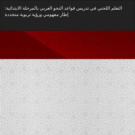
العودة
التعلم اللحني في تدريس قواعد النحو العربي بالمرحلة الابتدائية:
إلى
إطار مفهومي ورؤية تربوية متجددة
تفاصيل
المؤلَّف
زيل
يل
غة
P