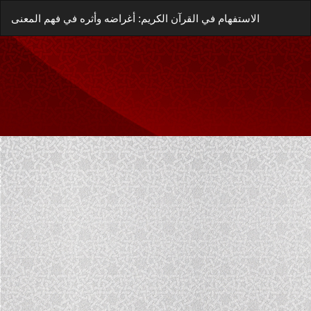
العودة
زيل
يل
الاستفهام في القرآن الكريم: أغراضه وأثره في فهم المعنى
إلى
غة
تفاصيل
P
المؤلَّف