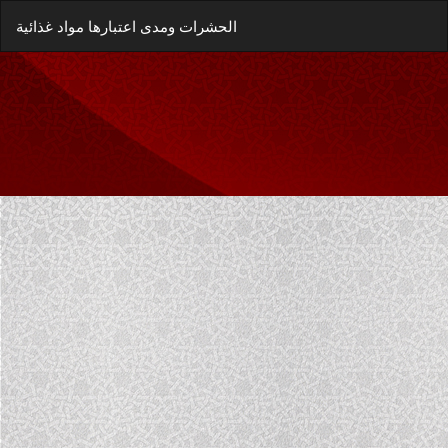
العودة
زيل
يل
الحشرات ومدى اعتبارها مواد غذائية
إلى
غة
تفاصيل
P
المؤلَّف