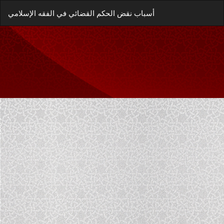
العودة
زيل
يل
أسباب نقض الحكم القضائي في الفقه الإسلامي
إلى
غة
تفاصيل
P
المؤلَّف