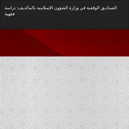
العودة
الصناديق الوقفية في وزارة الشؤون الإسلامية بالمالديف: دراسة
إلى
فقهية
تفاصيل
المؤلَّف
زيل
يل
غة
P