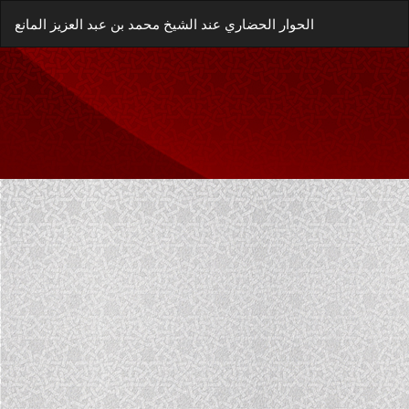
العودة
زيل
يل
الحوار الحضاري عند الشيخ محمد بن عبد العزيز المانع
إلى
غة
تفاصيل
P
المؤلَّف