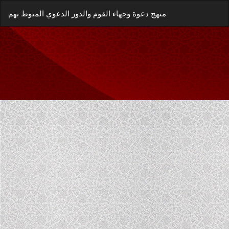
العودة
زيل
يل
منهج دعوة وجهاء القوم والدور الدعوي المنوط بهم
إلى
غة
تفاصيل
P
المؤلَّف