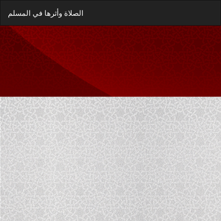
العودة
زيل
يل
الصلاة وأثرها في المسلم
إلى
غة
تفاصيل
P
المؤلَّف